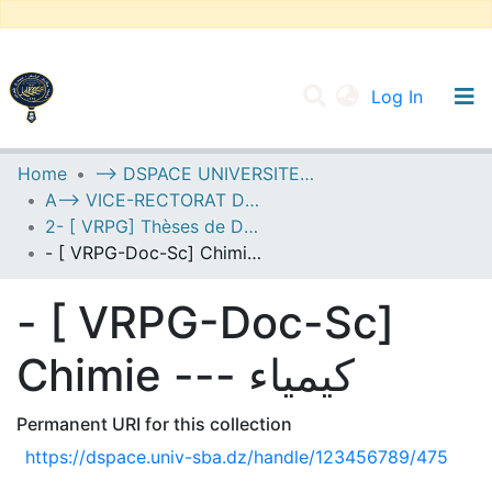
(current
Log In
UNIVERSITY OF D.L SIDI BEL ABBES
Home
--> DSPACE UNIVERSITE DJILALLI LIABES DE SIDI BEL ABBES
A--> VICE-RECTORAT DE LA POST-GRADUATION
Communities & Collections
2- [ VRPG] Thèses de Doctorat en Sciences
All of DSpace
- [ VRPG-Doc-Sc] Chimie --- كيمياء
Statistics
- [ VRPG-Doc-Sc]
Chimie --- كيمياء
Permanent URI for this collection
https://dspace.univ-sba.dz/handle/123456789/475