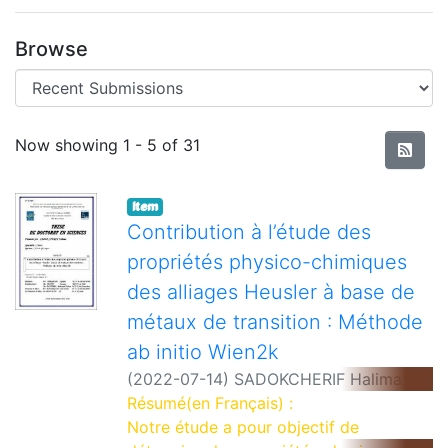
Browse
Recent Submissions
Now showing
1 - 5 of 31
Item
Contribution à l’étude des
propriétés physico-chimiques
des alliages Heusler à base de
métaux de transition : Méthode
ab initio Wien2k
(
2022-07-14
)
SADOKCHERIF Halima
;
Encadreur: BOUYAKOUB Amel Zahira
Résumé(en Français) :
;
Co-Encadreur: BENTOUAF Ali
Notre étude a pour objectif de