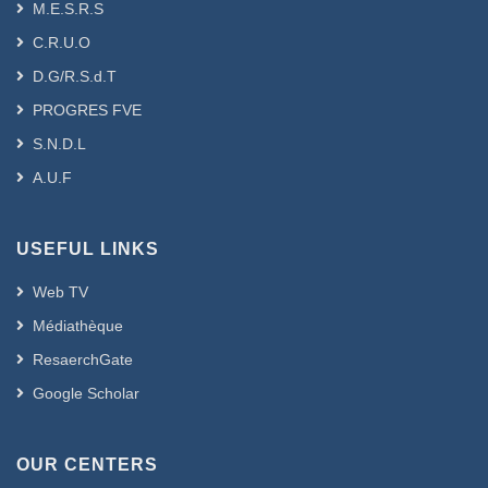
M.E.S.R.S
C.R.U.O
D.G/R.S.d.T
PROGRES FVE
S.N.D.L
A.U.F
USEFUL LINKS
Web TV
Médiathèque
ResaerchGate
Google Scholar
OUR CENTERS