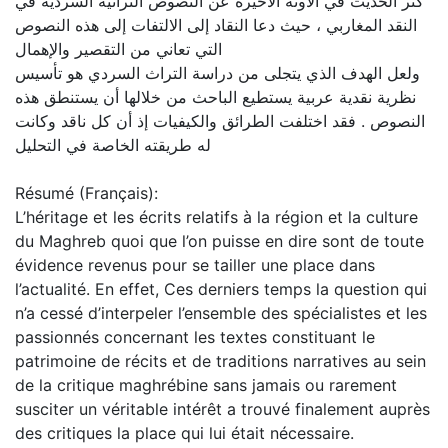
كثر الحديث في الآونة الأخيرة عن النصوص التراثية السردية في
النقد المغاربي ، حيث دعا النقاد إلى الالتفات إلى هذه النصوص
التي تعاني من التقصير والإهمال
ولعل الهدف الذي يتجلى من دراسة التراث السردي هو تأسيس
نظرية نقدية عربية يستطيع الباحث من خلالها أن يستنطق هذه
النصوص . فقد اختلفت الطرائق والكيفيات إذ أن كل ناقد وكانت
له طريقته الخاصة في التحليل
Résumé (Français):
L’héritage et les écrits relatifs à la région et la culture
du Maghreb quoi que l’on puisse en dire sont de toute
évidence revenus pour se tailler une place dans
l’actualité. En effet, Ces derniers temps la question qui
n’a cessé d’interpeler l’ensemble des spécialistes et les
passionnés concernant les textes constituant le
patrimoine de récits et de traditions narratives au sein
de la critique maghrébine sans jamais ou rarement
susciter un véritable intérêt a trouvé finalement auprès
des critiques la place qui lui était nécessaire.