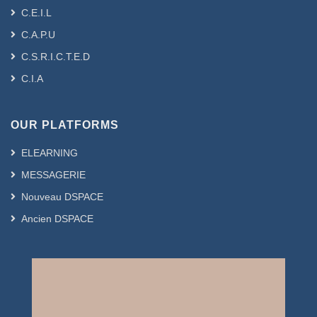
C.E.I.L
C.A.P.U
C.S.R.I.C.T.E.D
C.I.A
OUR PLATFORMS
ELEARNING
MESSAGERIE
Nouveau DSPACE
Ancien DSPACE