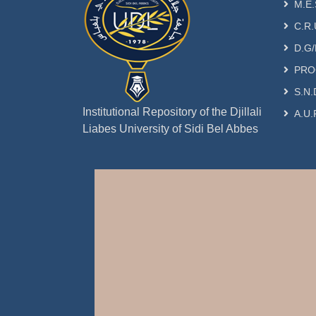
M.E.
C.R.
D.G/
PRO
S.N.
Institutional Repository of the Djillali
A.U.
Liabes University of Sidi Bel Abbes