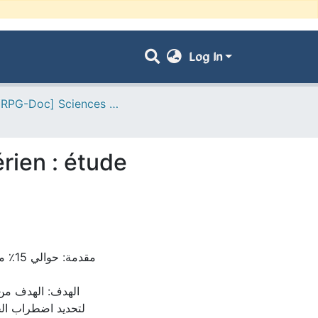
Log In
- [ VRPG-Doc] Sciences biologiques --- علوم بيولوجية
érien : étude
الهدف: الهدف من 
لتحديد اضطراب الح