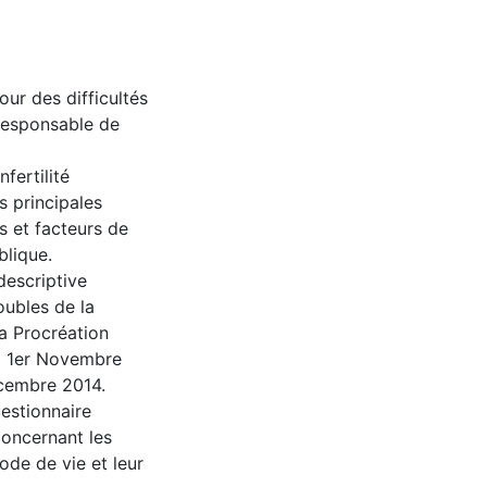
our des difficultés
responsable de
nfertilité
s principales
s et facteurs de
blique.
descriptive
oubles de la
la Procréation
HU 1er Novembre
écembre 2014.
uestionnaire
concernant les
de de vie et leur