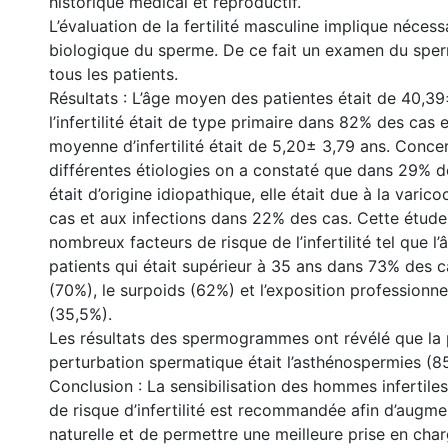
historique médical et reproductif.
L’évaluation de la fertilité masculine implique néces
biologique du sperme. De ce fait un examen du sperm
tous les patients.
Résultats : L’âge moyen des patientes était de 40,39
l’infertilité était de type primaire dans 82% des cas 
moyenne d’infertilité était de 5,20± 3,79 ans. Conce
différentes étiologies on a constaté que dans 29% des
était d’origine idiopathique, elle était due à la vari
cas et aux infections dans 22% des cas. Cette étude
nombreux facteurs de risque de l’infertilité tel que l
patients qui était supérieur à 35 ans dans 73% des c
(70%), le surpoids (62%) et l’exposition professionnel
(35,5%).
Les résultats des spermogrammes ont révélé que la 
perturbation spermatique était l’asthénospermies (8
Conclusion : La sensibilisation des hommes infertiles
de risque d’infertilité est recommandée afin d’augment
naturelle et de permettre une meilleure prise en charge