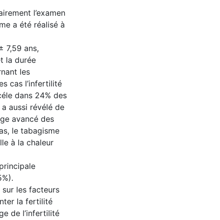
sairement l’examen
e a été réalisé à
± 7,59 ans,
et la durée
rnant les
 cas l’infertilité
cocéle dans 24% des
 a aussi révélé de
’âge avancé des
as, le tabagisme
le à la chaleur
principale
5%).
 sur les facteurs
er la fertilité
 de l’infertilité