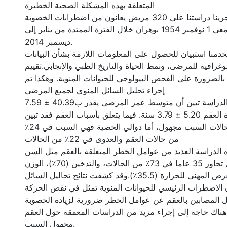
المتعلقة بهذه المشكلة الصحية الخطيرة
المرضى والمنهجية: أجرينا دراستنا على 320 مريض يعانون من اضطرابات الخصوبة
بالمستشفى الجامعي 1 نوفمبر 1954 بوهران خلال الفترة الممتدة من يناير إلى
ديسمبر 2014.
تخدمنا استبيان للحصول على المعلومات اللازمة بشأن البيانات
موغرافية للمرضى، ونمط الحياة والتاريخ الطبي والإنجابي.تقييم
بالضرورة على الفحص البيولوجي للحيوانات المنوية. وهكذا تم
إجراء تحليل السائل المنوي لجميع المرضى
النتائج: نتائج هده الدراسة تبين أن متوسط عمر المرضى يقدر ب40.39 ± 7.59
سنوات ومتوسط مدة العقم 5.20 ± 3.79 سنة. فيما يتعلق بأسباب العقم فقد تبين
أنه في 29٪ من الحالات السبب مجهول، أما دوالي الخصية فهي السبب في 24٪
من حالات العقم والعدوى في 22٪ من الحالات
الدراسة العديد من عوامل الخطر المتعلقة بالعقم مثل السن
المتقدم للمرضى الذي تجاوز 35 عاما في 73٪ من الحالات، والتدخين (70٪)، الوزن
الزائد(62٪) و التعرض المهني للحرارة (35.5٪).وقد كشفت نتائج تحاليل السائل
 الاضطراب الرئيسي للحيوانات المنوية تمثل في نقص الحركة
ال المصابين بالعقم عن عوامل الخطر ضرورية لزيادة الخصوبة
. هناك حاجة إلى إجراء مزيد من الدراسات المعمقة حول العقم
مجهول السبب.