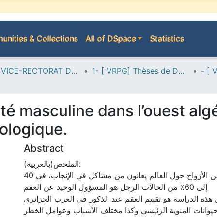
nities & Collections
All of DSpace
Statistics
A--> VICE-RECTORAT DE LA POST-GRADUATION
1- [ VRPG] Thèses de Doctorat
lité masculine dans l’ouest alg
ologique.
Abstract
الملخص(بالعربية):
مقدمة: حوالي 15٪ من الأزواج حول العالم يعانون من مشاكل في الإنجاب، في 40
إلى 60٪ من الحالات الرجل هو المسؤول الوحيد عن العقم
هذه الدراسة هو تقييم العقم عند الذكور في الغرب الجزائري
يوانات المنوية الرئيسي وكذا مختلف الأسباب وعوامل الخطر