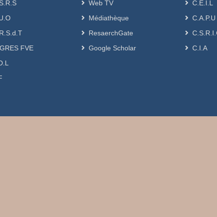
S.R.S
Web TV
C.E.I.L
U.O
Médiathèque
C.A.P.U
R.S.d.T
ResaerchGate
C.S.R.I
GRES FVE
Google Scholar
C.I.A
D.L
F