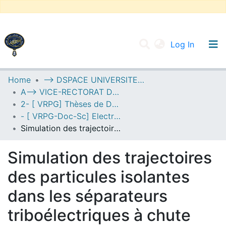
(current
Log In
UNIVERSITY OF D.L SIDI BEL ABBES
Home
--> DSPACE UNIVERSITE DJILALLI LIABES DE SIDI BEL ABBES
A--> VICE-RECTORAT DE LA POST-GRADUATION
Communities & Collections
2- [ VRPG] Thèses de Doctorat en Sciences
All of DSpace
- [ VRPG-Doc-Sc] Electrotechnique --- كهروتقني
Simulation des trajectoires des particules isolantes dans les séparateurs triboélectriques à chute libre et à cylindre tournant
Statistics
Simulation des trajectoires
des particules isolantes
dans les séparateurs
triboélectriques à chute