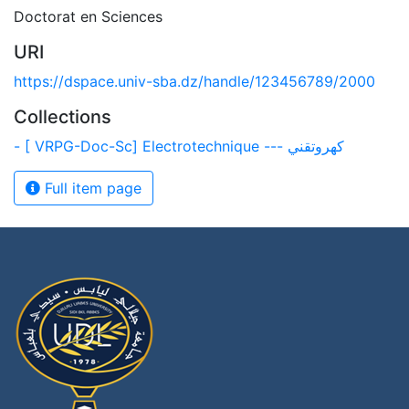
Doctorat en Sciences
URI
https://dspace.univ-sba.dz/handle/123456789/2000
Collections
- [ VRPG-Doc-Sc] Electrotechnique --- كهروتقني
Full item page