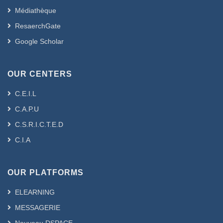
Médiathèque
ResaerchGate
Google Scholar
OUR CENTERS
C.E.I.L
C.A.P.U
C.S.R.I.C.T.E.D
C.I.A
OUR PLATFORMS
ELEARNING
MESSAGERIE