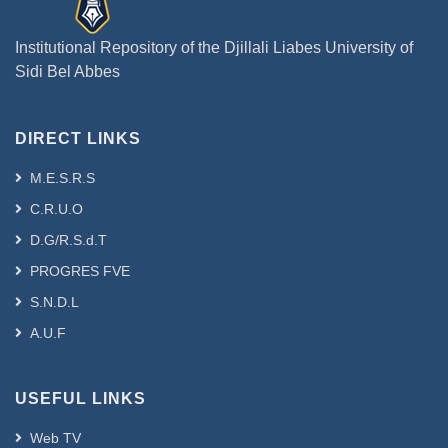
Institutional Repository of the Djillali Liabes University of
Sidi Bel Abbes
DIRECT LINKS
M.E.S.R.S
C.R.U.O
D.G/R.S.d.T
PROGRES FVE
S.N.D.L
A.U.F
USEFUL LINKS
Web TV