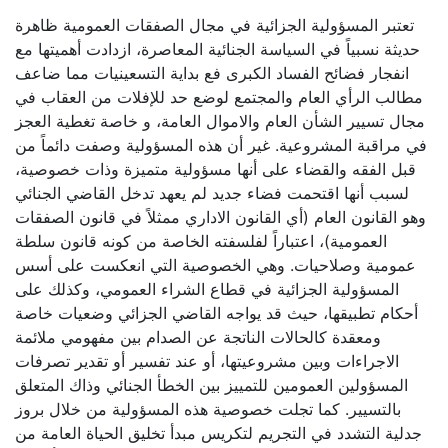
تعتبر المسؤولية الجزائية في مجال الصفقات العمومية ظاهرة
حديثة نسبياً في السياسة الجنائية المعاصرة، ازدادت أهميتها مع
انفجار فضائح الفساد الكبرى فع بداية التسعينيات مما ضاعف
مطالب الرأي العام والمجتمع لوضع حد للإفلات من العقاب في
مجال تسيير الشأن العام والاموال العامة، و خاصة تغطية العجز
في مراقبة المشروعية. غير أن هذه المسؤولية وصفت دائماً من
قبل الفقه والقضاء على أنها مسؤولية متميزة وذات خصوصية،
لسبب أنها اقتحمت فضاء جديد لم يعهد تدخل القاضي الجنائي
وهو القانون العام (أي القانون الاداري ممثلاً في قانون الصفقات
العمومية)، اعتباراً لفلسفته الخاصة من كونه قانون سلطة
عمومية وصلاحيات. وهي الخصوصية التي انعكست على أسس
المسؤولية الجزائية في قطاع الشراء العمومي، وكذلك على
أحكام تطبيقها، حيث قد يواجه القاضي الجزائي وضعيات خاصة
ومعقدة كالحالات الناتجة عن الصدام بين مفهومي ملائمة
الاجراءات وبين مشروعيتها، أو عند تفسير أو تقدير تصرفات
المسؤولين العمومين للتمييز بين الخطأ الجنائي وذاك المتعلق
بالتسيير. كما تجلت خصوصية هذه المسؤولية من خلال بروز
جدلية التشدد في التجريم لتكريس مبدأ تخليق الحياة العامة من