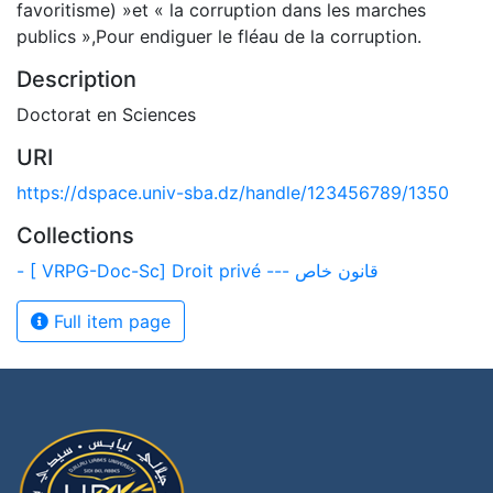
favoritisme) »et « la corruption dans les marches
publics »,Pour endiguer le fléau de la corruption.
Description
Doctorat en Sciences
URI
https://dspace.univ-sba.dz/handle/123456789/1350
Collections
- [ VRPG-Doc-Sc] Droit privé --- قانون خاص
Full item page