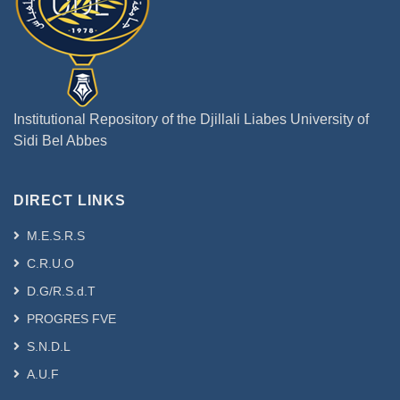
Institutional Repository of the Djillali Liabes University of
Sidi Bel Abbes
DIRECT LINKS
M.E.S.R.S
C.R.U.O
D.G/R.S.d.T
PROGRES FVE
S.N.D.L
A.U.F