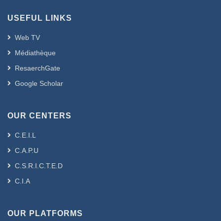
USEFUL LINKS
Web TV
Médiathèque
ResaerchGate
Google Scholar
OUR CENTERS
C.E.I.L
C.A.P.U
C.S.R.I.C.T.E.D
C.I.A
OUR PLATFORMS