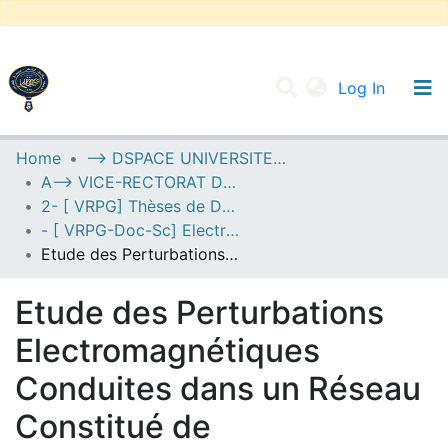
(current
Log In
UNIVERSITY OF D.L SIDI BEL ABBES
Home
--> DSPACE UNIVERSITE DJILALLI LIABES DE SIDI BEL ABBES
A--> VICE-RECTORAT DE LA POST-GRADUATION
Communities & Collections
2- [ VRPG] Thèses de Doctorat en Sciences
All of DSpace
- [ VRPG-Doc-Sc] Electrotechnique --- كهروتقني
Etude des Perturbations Electromagnétiques Conduites dans un Réseau Constitué de Convertisseurs Statiques DC/DC
Statistics
Etude des Perturbations
Electromagnétiques
Conduites dans un Réseau
Constitué de