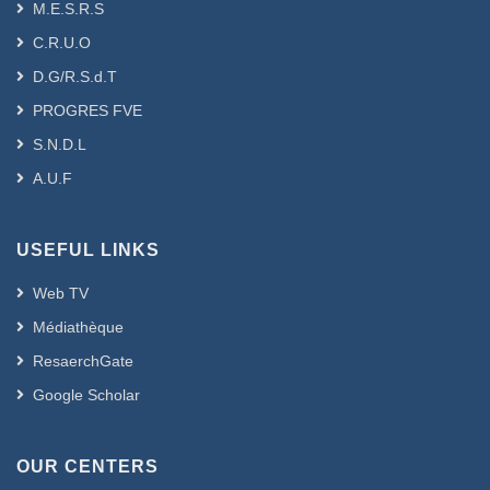
M.E.S.R.S
C.R.U.O
D.G/R.S.d.T
PROGRES FVE
S.N.D.L
A.U.F
USEFUL LINKS
Web TV
Médiathèque
ResaerchGate
Google Scholar
OUR CENTERS