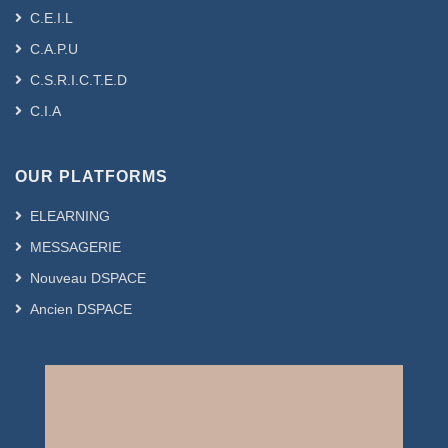
C.E.I.L
C.A.P.U
C.S.R.I.C.T.E.D
C.I.A
OUR PLATFORMS
ELEARNING
MESSAGERIE
Nouveau DSPACE
Ancien DSPACE