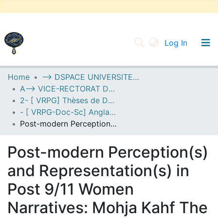
(current
Log In
UNIVERSITY OF D.L SIDI BEL ABBES
Home
--> DSPACE UNIVERSITE DJILALLI LIABES DE SIDI BEL ABBES
A--> VICE-RECTORAT DE LA POST-GRADUATION
Communities & Collections
2- [ VRPG] Thèses de Doctorat en Sciences
All of DSpace
- [ VRPG-Doc-Sc] Anglais --- إنجليزية
Post-modern Perception(s) and Representation(s) in Post 9/11 Women Narratives: Mohja Kahf The Girl in the Tangerine Scarf and Amy Waldman The Submission
Statistics
Post-modern Perception(s)
and Representation(s) in
Post 9/11 Women
Narratives: Mohja Kahf The