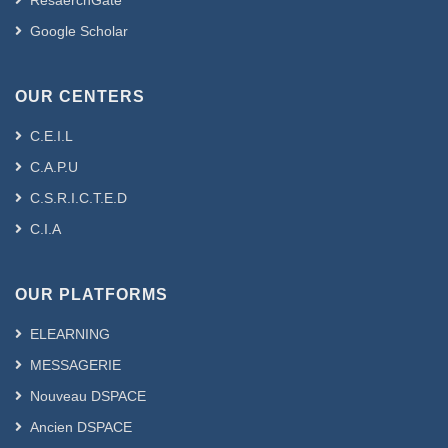
ResaerchGate
Google Scholar
OUR CENTERS
C.E.I.L
C.A.P.U
C.S.R.I.C.T.E.D
C.I.A
OUR PLATFORMS
ELEARNING
MESSAGERIE
Nouveau DSPACE
Ancien DSPACE