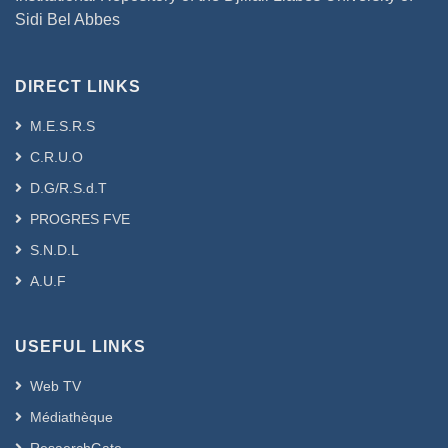
Sidi Bel Abbes
DIRECT LINKS
M.E.S.R.S
C.R.U.O
D.G/R.S.d.T
PROGRES FVE
S.N.D.L
A.U.F
USEFUL LINKS
Web TV
Médiathèque