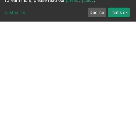
To learn more, please read our
privacy policy
.
Customize
Decline
That's ok