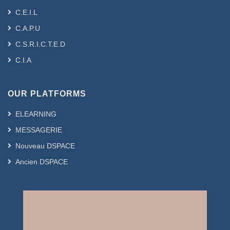
C.E.I.L
C.A.P.U
C.S.R.I.C.T.E.D
C.I.A
OUR PLATFORMS
ELEARNING
MESSAGERIE
Nouveau DSPACE
Ancien DSPACE