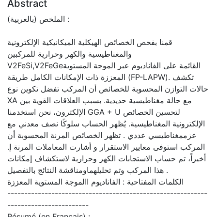
Abstract
الملخص (بالعربية) :
قمنا بفحص الخصائص الهيكلية الميكانيكية الإلكترونية
والمغناطيسية والكهر وحرارية للمركبين
V2FeSi,V2FeGeالقائمة على الفاناديوم عبر الموجة المستوية
المعززة ذات الإمكانات الكامل طريقة (FP-LAPW). تكشف
حالات التوازن المحسوبة للخصائص أن المركب تفضل تكوين نوع
XA مع حالة مغناطيسية حديدية. بسبب العلاقات القوية بين
الإلكترون، نحن استخدمنا GGA + U لتحسين الخصائص
الإلكترونية المغناطيسية. يُظهر الحساب سلوكًا نصف معدني مع
عزممغناطيسي عددي . تظهر الخصائص المرنة المحسوبة أن
المركب استوفى معايير الاستقرار و أشارت المعاملات المرنة إ.
أخيراً، تم حساب الاستجابات الكهر وحرارية لاستكشاف إمكانات
هذا المركب وتم تحليلهماومناقشة النتائج بالتفصيل .
الكلمات المفتاحية : الفاناديوم االموجة المستوية المعززة
-----------------------------------------------------------
------------------------
Résumé (en Français) :