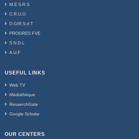
M.E.S.R.S
C.R.U.O
D.G/R.S.d.T
PROGRES FVE
S.N.D.L
A.U.F
USEFUL LINKS
Web TV
Médiathèque
ResaerchGate
Google Scholar
OUR CENTERS