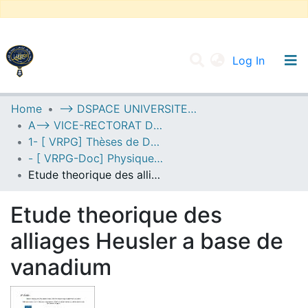
(current
Log In
UNIVERSITY OF D.L SIDI BEL ABBES
Home
--> DSPACE UNIVERSITE DJILALLI LIABES DE SIDI BEL ABBES
A--> VICE-RECTORAT DE LA POST-GRADUATION
Communities & Collections
1- [ VRPG] Thèses de Doctorat
All of DSpace
- [ VRPG-Doc] Physique --- فيزياء
Etude theorique des alliages Heusler a base de vanadium
Statistics
Etude theorique des
alliages Heusler a base de
vanadium