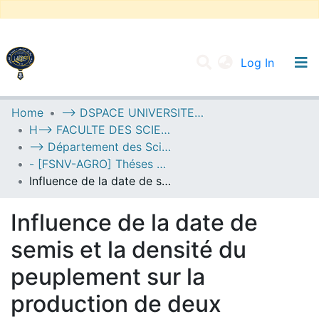
(current
Log In
UNIVERSITY OF D.L SIDI BEL ABBES
Home
--> DSPACE UNIVERSITE DJILALLI LIABES DE SIDI BEL ABBES
H--> FACULTE DES SCIENCES DE LA NATURE ET DE LA VIE
Communities & Collections
--> Département des Sciences de l’Agronomie
All of DSpace
- [FSNV-AGRO] Théses de Master II
Influence de la date de semis et la densité du peuplement sur la production de deux espèces de blé dur (Chen’s et Ouarsenis) en zone semiaride (Wilaya de Sidi Bel Abbes)
Statistics
Influence de la date de
semis et la densité du
peuplement sur la
production de deux