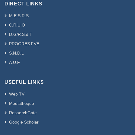
DIRECT LINKS
M.E.S.R.S
C.R.U.O
D.G/R.S.d.T
PROGRES FVE
S.N.D.L
A.U.F
USEFUL LINKS
Web TV
Médiathèque
ResaerchGate
Google Scholar