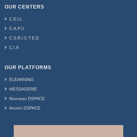
OUR CENTERS
C.E.I.L
C.A.P.U
C.S.R.I.C.T.E.D
C.I.A
OUR PLATFORMS
ELEARNING
MESSAGERIE
Nouveau DSPACE
Ancien DSPACE