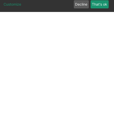
Customize
Decline
That's ok