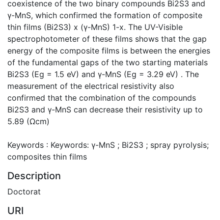
coexistence of the two binary compounds Bi2S3 and
γ-MnS, which confirmed the formation of composite
thin films (Bi2S3) x (γ-MnS) 1-x. The UV-Visible
spectrophotometer of these films shows that the gap
energy of the composite films is between the energies
of the fundamental gaps of the two starting materials
Bi2S3 (Eg = 1.5 eV) and γ-MnS (Eg = 3.29 eV) . The
measurement of the electrical resistivity also
confirmed that the combination of the compounds
Bi2S3 and γ-MnS can decrease their resistivity up to
5.89 (Ωcm)
Keywords : Keywords: γ-MnS ; Bi2S3 ; spray pyrolysis;
composites thin films
Description
Doctorat
URI