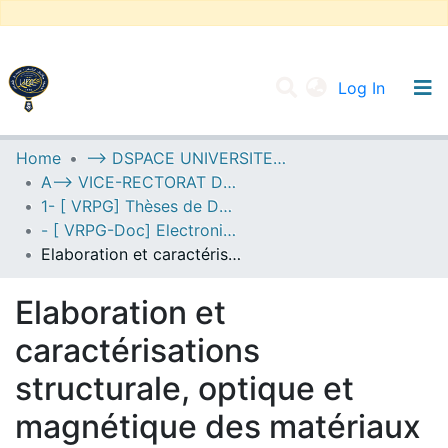
(current
Log In
UNIVERSITY OF D.L SIDI BEL ABBES
Home
--> DSPACE UNIVERSITE DJILALLI LIABES DE SIDI BEL ABBES
A--> VICE-RECTORAT DE LA POST-GRADUATION
Communities & Collections
1- [ VRPG] Thèses de Doctorat
All of DSpace
- [ VRPG-Doc] Electronique --- إلكترونيك
Elaboration et caractérisations structurale, optique et magnétique des matériaux en couches minces Bi2S3, MnS et leurs composites (Bi2S3)(x)(MnS)(1-x)
Statistics
Elaboration et
caractérisations
structurale, optique et
magnétique des matériaux