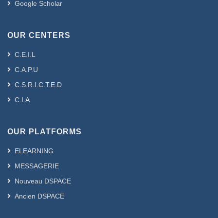
Google Scholar
OUR CENTERS
C.E.I.L
C.A.P.U
C.S.R.I.C.T.E.D
C.I.A
OUR PLATFORMS
ELEARNING
MESSAGERIE
Nouveau DSPACE
Ancien DSPACE