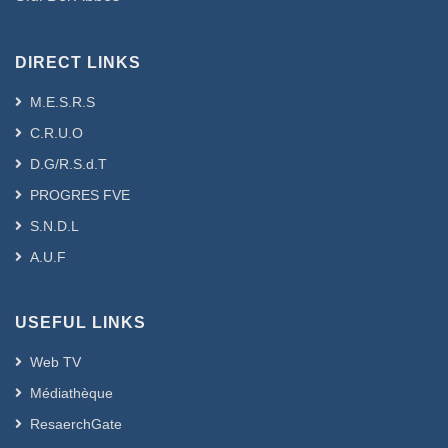
DIRECT LINKS
M.E.S.R.S
C.R.U.O
D.G/R.S.d.T
PROGRES FVE
S.N.D.L
A.U.F
USEFUL LINKS
Web TV
Médiathèque
ResaerchGate