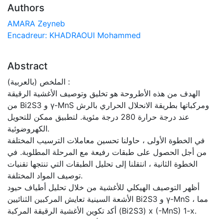
Authors
AMARA Zeyneb
Encadreur: KHADRAOUI Mohammed
Abstract
الملخص (بالعربية) :
الهدف من هذه الأطروحة هو تخليق وتوصيف الأغشية الرقيقة
من Bi2S3 و γ-MnS ومركباتها بطريقة الانحلال الحراري بالرش
عند درجة حرارة 280 درجة مئوية. لتطبيق ممكن للتحويل
الكهروضوئية.
في الخطوة الأولى ، حاولنا تحسين معاملات الترسيب المختلفة
من أجل الحصول على طبقات رفيعة مع المرحلة المطلوبة. في
الخطوة الثانية ، انتقلنا إلى تحليل الطبقات التي تنتجها تقنيات
توصيف المواد المختلفة.
أظهر التوصيف الهيكلي للأغشية من خلال تحليل أطياف حيود
الأشعة السينية تعايش المركبين الثنائيين Bi2S3 و γ-MnS ، مما
أكد تكوين الأغشية الرقيقة المركبة (Bi2S3) x (-MnS) 1-x.