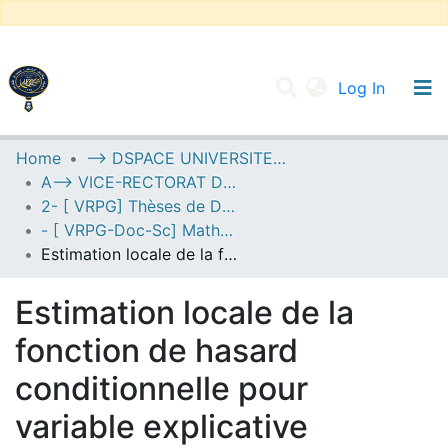
(current
Log In
UNIVERSITY OF D.L SIDI BEL ABBES
Home
--> DSPACE UNIVERSITE DJILALLI LIABES DE SIDI BEL ABBES
A--> VICE-RECTORAT DE LA POST-GRADUATION
Communities & Collections
2- [ VRPG] Thèses de Doctorat en Sciences
All of DSpace
- [ VRPG-Doc-Sc] Mathématiques --- رياضيات
Estimation locale de la fonction de hasard conditionnelle pour variable explicative fonctionnelle
Statistics
Estimation locale de la
fonction de hasard
conditionnelle pour
variable explicative