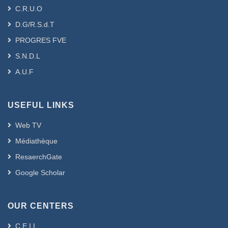
C.R.U.O
D.G/R.S.d.T
PROGRES FVE
S.N.D.L
A.U.F
USEFUL LINKS
Web TV
Médiathèque
ResaerchGate
Google Scholar
OUR CENTERS
C.E.I.L