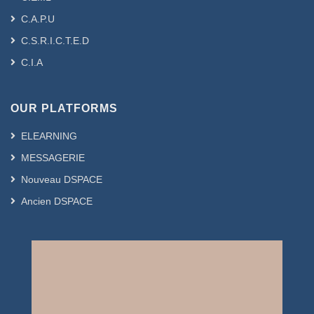
C.A.P.U
C.S.R.I.C.T.E.D
C.I.A
OUR PLATFORMS
ELEARNING
MESSAGERIE
Nouveau DSPACE
Ancien DSPACE