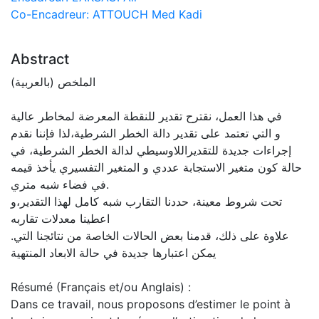
Co-Encadreur: ATTOUCH Med Kadi
Abstract
الملخص (بالعربية)
في هذا العمل، نقترح تقدير للنقطة المعرضة لمخاطر عالية
و التي تعتمد على تقدير دالة الخطر الشرطية،لذا فإننا نقدم
إجراءات جديدة للتقديراللاوسيطي لدالة الخطر الشرطية، في
حالة كون متغير الاستجابة عددي و المتغير التفسيري يأخذ قيمه
في فضاء شبه متري.
تحت شروط معينة، حددنا التقارب شبه كامل لهذا التقدير،و
اعطينا معدلات تقاربه
.علاوة على ذلك، قدمنا بعض الحالات الخاصة من نتائجنا التي
يمكن اعتبارها جديدة في حالة الابعاد المنتهية
Résumé (Français et/ou Anglais) :
Dans ce travail, nous proposons d’estimer le point à