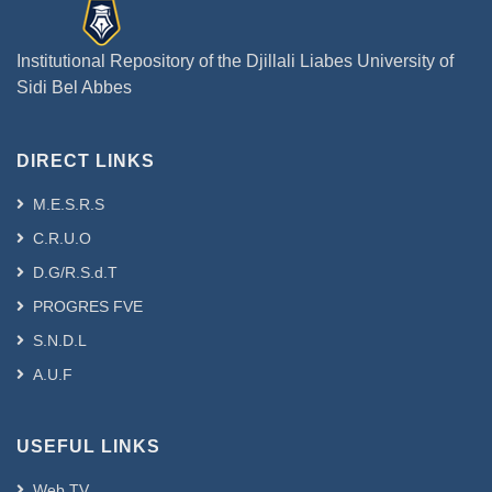
Institutional Repository of the Djillali Liabes University of
Sidi Bel Abbes
DIRECT LINKS
M.E.S.R.S
C.R.U.O
D.G/R.S.d.T
PROGRES FVE
S.N.D.L
A.U.F
USEFUL LINKS
Web TV