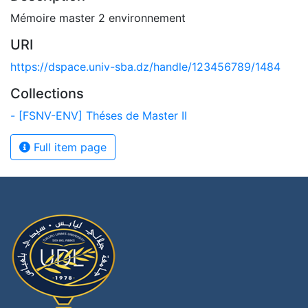
Mémoire master 2 environnement
URI
https://dspace.univ-sba.dz/handle/123456789/1484
Collections
- [FSNV-ENV] Théses de Master II
Full item page