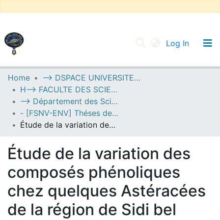
(current
Log In
UNIVERSITY OF D.L SIDI BEL ABBES
Home
--> DSPACE UNIVERSITE DJILALLI LIABES DE SIDI BEL ABBES
H--> FACULTE DES SCIENCES DE LA NATURE ET DE LA VIE
Communities & Collections
--> Département des Sciences de l’Environnement
All of DSpace
- [FSNV-ENV] Théses de Master II
Étude de la variation des composés phénoliques chez quelques Astéracées de la région de Sidi bel Abbés
Statistics
Étude de la variation des
composés phénoliques
chez quelques Astéracées
de la région de Sidi bel