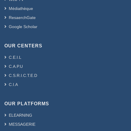
Médiathèque
ResaerchGate
Google Scholar
OUR CENTERS
C.E.I.L
C.A.P.U
C.S.R.I.C.T.E.D
C.I.A
OUR PLATFORMS
ELEARNING
MESSAGERIE