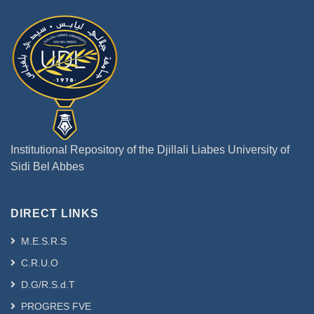
Institutional Repository of the Djillali Liabes University of
Sidi Bel Abbes
DIRECT LINKS
M.E.S.R.S
C.R.U.O
D.G/R.S.d.T
PROGRES FVE