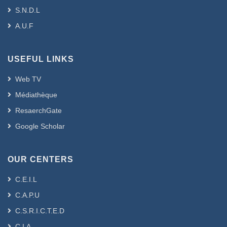
S.N.D.L
A.U.F
USEFUL LINKS
Web TV
Médiathèque
ResaerchGate
Google Scholar
OUR CENTERS
C.E.I.L
C.A.P.U
C.S.R.I.C.T.E.D
C.I.A