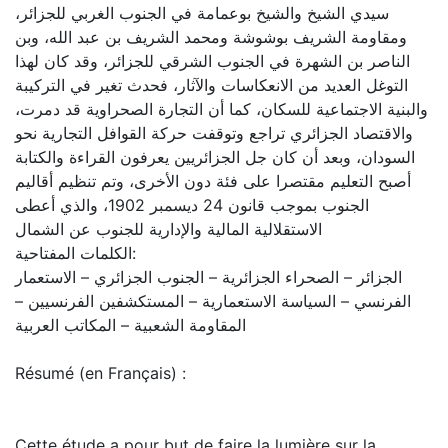
سيدي الشيخ والشيخ بوعمامة في الجنوب الغربي للجزائر،
ومقاومة الشريف بوشوشة ومحمد الشريف بن عبد الله، وبن
الناصر بن الشهرة في الجنوب الشرقي للجزائر، وقد كان لهذا
التوغل العديد من الانعكاسات والآثار، فحدث تغير في التركيبة
والبنية الاجتماعية للسكان، كما أن التجارة الصحراوية قد دمرت،
والاقتصاد الجزائري تراجع وتوقفت حركة القوافل التجارية نحو
السودان، وبعد أن كان جل الجزائريين يعرفون القراءة والكتابة
أصبح التعليم مقتصرا على فئة دون الأخرى، وتم تنظيم أقاليم
الجنوب بموجب قانون 24 ديسمبر 1902، والذي أعطى
الاستقلالية المالية والإدارية للجنوب عن الشمال
الكلمات المفتاحية:
الجزائر – الصحراء الجزائرية – الجنوب الجزائري – الاستعمار
الفرنسي – السياسة الاستعمارية – المستكشفين الفرنسيين –
المقاومة الشعبية – المكاتب العربية
Résumé (en Français) :
Cette étude a pour but de faire la lumière sur la