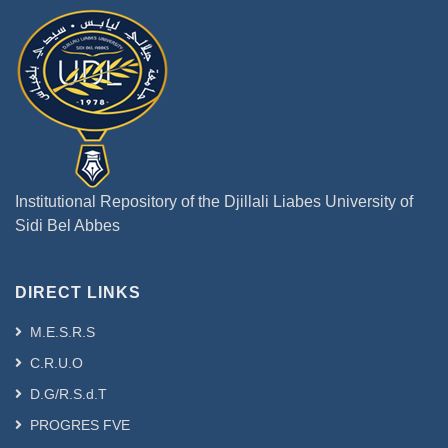
Institutional Repository of the Djillali Liabes University of
Sidi Bel Abbes
DIRECT LINKS
M.E.S.R.S
C.R.U.O
D.G/R.S.d.T
PROGRES FVE