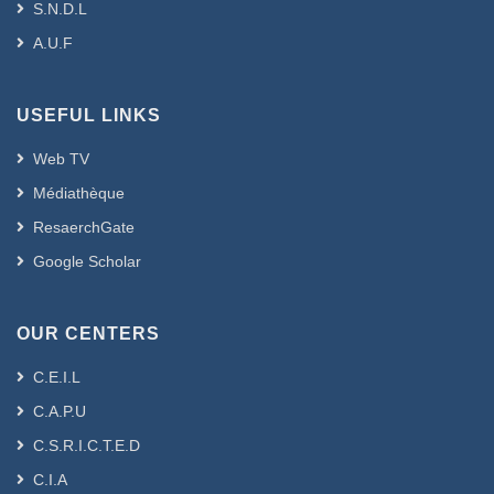
S.N.D.L
A.U.F
USEFUL LINKS
Web TV
Médiathèque
ResaerchGate
Google Scholar
OUR CENTERS
C.E.I.L
C.A.P.U
C.S.R.I.C.T.E.D
C.I.A