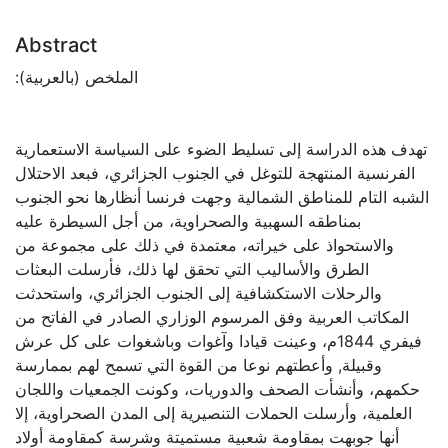
Abstract
:الملخص (بالعربية)
تهدف هذه الدراسة إلى تسليط الضوء على السياسة الاستعمارية
الفرنسية المنتهجة للتوغل في الجنوب الجزائري، فبعد الاحتلال
الشبه التام للمناطق الشمالية وجهت فرنسا أنظارها نحو الجنوب
بمناطقه السهبية والصحراوية، من أجل السيطرة عليه
والاستحواذ على خيراته، معتمدة في ذلك على مجموعة من
الطرق والأساليب التي تحقق لها ذلك، فأرسلت البعثات
والرحلات الاستكشافية إلى الجنوب الجزائري، واستحدثت
المكاتب العربية وفق المرسوم الوزاري الصادر في الفاتح من
فيفري 1844م، وعينت قيادا وآغوات وباشغوات على كل عرش
وقبيلة, وأعطتهم نوعا من القوة التي تسمح لهم بممارسة
حكمهم، وأنشأت الصحف والدوريات، وكونت الجمعيات واللجان
العلمية، وأرسلت الحملات التنصيرية إلى المدن الصحراوية، إلا
أنها جوبهت بمقاومة شعبية مستميتة وشرسة كمقاومة أولاد