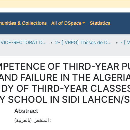
nities & Collections
All of DSpace
Statistics
A--> VICE-RECTORAT DE LA POST-GRADUATION
2- [ VRPG] Thèses de Doctorat en Sciences
MPETENCE OF THIRD-YEAR PU
ND FAILURE IN THE ALGER
UDY OF THIRD-YEAR CLASS
 SCHOOL IN SIDI LAHCEN/S
Abstract
الملخص (بالعربية) :