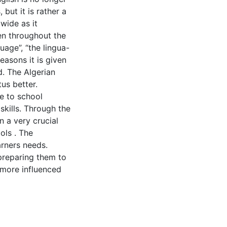
 but it is rather a
wide as it
ken throughout the
uage”, “the lingua-
easons it is given
d. The Algerian
us better.
ce to school
skills. Through the
n a very crucial
ols . The
arners needs.
 preparing them to
d more influenced