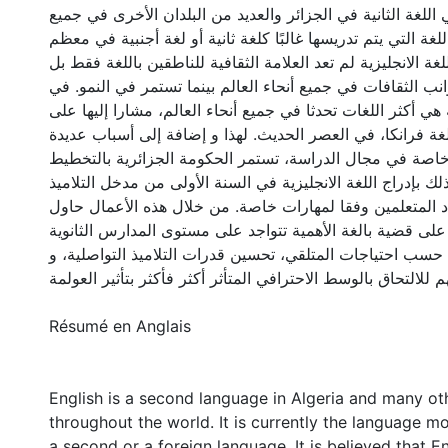
ي اللغة الثانية في الجزائر والعديد من البلدان الأخرى في جميع
 اللغة التي يتم تدريسها غالبًا كلغة ثانية أو لغة أجنبية في معظم
للغة الانجليزية لم تعد العلامة الثقافية للناطقين باللغة فقط بل
نب الثقافات في جميع أنحاء العالم بينما تستمر في النمو. في
ية هي أكثر اللغات تحدثا في جميع أنحاء العالم، مشارا إليها على
 لغة فرانكا، في العصر الحديث. لهذا و إضافة إلى أسباب عديدة
 خاصة في مجال الدراسة، تستمر الحكومة الجزائرية بالتخطيط
ك بإدراج اللغة الانجليزية في السنة الأولى من مدخل التلاميذ
د المتعلمين وفقا لمهارات خاصة. من خلال هذه الأعمال حاول
لى قضية بالغة الأهمية تتواجد على مستوى المدارس الثانوية
حسب احتياجات المتلقي، تحسين قدرات التلاميذ التواصلية، و
لهم للالتحاق بالوسط الاحترافي المتأثر أكثر فأكثر بتأثير العولمة
Résumé en Anglais
English is a second language in Algeria and many ot
throughout the world. It is currently the language m
a second or a foreign language. It is believed that En