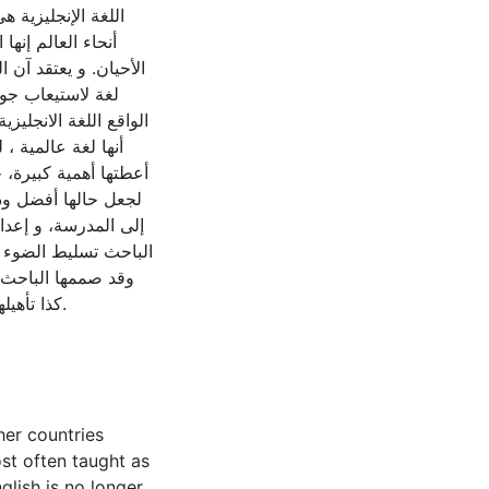
اللغة الإنجليزية ه
أنحاء العالم إنها
الأحيان. و يعتقد آن ا
لغة لاستيعاب جوا
الواقع اللغة الانجليز
أنها لغة عالمية ،
أعطتها أهمية كبيرة،
لجعل حالها أفضل وذل
إلى المدرسة، و إعدا
الباحث تسليط الضوء ع
وقد صممها الباحث 
كذا تأهي.
her countries
ost often taught as
glish is no longer