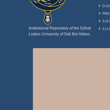
D.G/
PRO
S.N.
Institutional Repository of the Djillali
A.U.
Liabes University of Sidi Bel Abbes