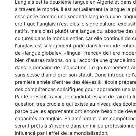
L’anglais est la deuxième langue en Algérie et dans
à travers le monde. Il est actuellement la langue la 
enseignée comme une seconde langue ou une langue
croit que l'anglais n'est plus le signe culturel exclu
natifs, mais c'est plutôt une langue qui absorbe des
cultures dans le monde entier, car elle continue de cro
l'anglais est si largement parlé dans le monde entier; 
de «langue globale», «lingua- franca» de l'ère moder
bien d'autres raisons, on lui accorde une grande im
dans le domaine de l'éducation. Le gouvernement Al
sans cesse d'améliorer son statut. Donc introduire l'
première année d'entrée des élèves à l'école prépar
des compétences spécifiques pour apprendre une la
Par le présent travail, le candidat essaie de faire la 
question très cruciale qui existe au niveau des écol
parce que les apprenants ont encore besoin de déve
capacités en anglais. En améliorant leurs compétences
seront prêts à s'inscrire dans un milieu professionnel
influencé par l'effet de la mondialisation.