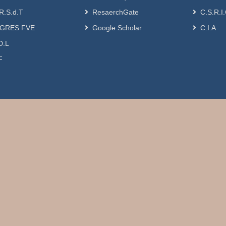
R.S.d.T
ResaerchGate
C.S.R.I
GRES FVE
Google Scholar
C.I.A
D.L
F