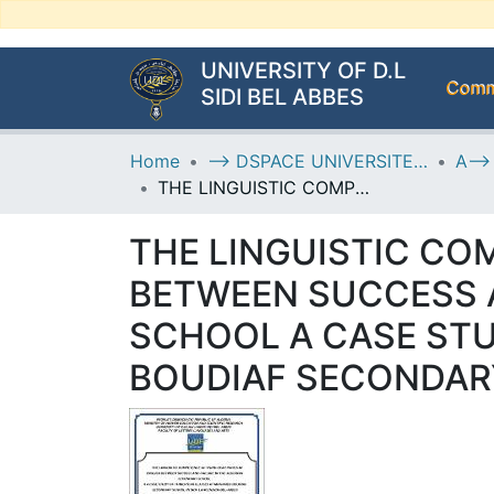
UNIVERSITY OF D.L
Commu
SIDI BEL ABBES
Home
--> DSPACE UNIVERSITE DJILALLI LIABES DE SIDI BEL ABBES
THE LINGUISTIC COMPETENCE OF THIRD-YEAR PUPILS IN ENGLISH BETWEEN SUCCESS AND FAILURE IN THE ALGERIAN SECONDARY SCHOOL A CASE STUDY OF THIRD-YEAR CLASSES AT MOHAMED BOUDIAF SECONDARY SCHOOL IN SIDI LAHCEN/SIDI-BEL-ABBES
THE LINGUISTIC CO
BETWEEN SUCCESS A
SCHOOL A CASE ST
BOUDIAF SECONDARY