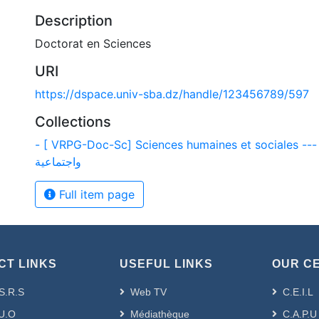
Description
Doctorat en Sciences
URI
https://dspace.univ-sba.dz/handle/123456789/597
Collections
- [ VRPG-Doc-Sc] Sciences humaines et sociales --- لوم إنسانية
واجتماعية
Full item page
CT LINKS
USEFUL LINKS
OUR C
S.R.S
Web TV
C.E.I.L
U.O
Médiathèque
C.A.P.U