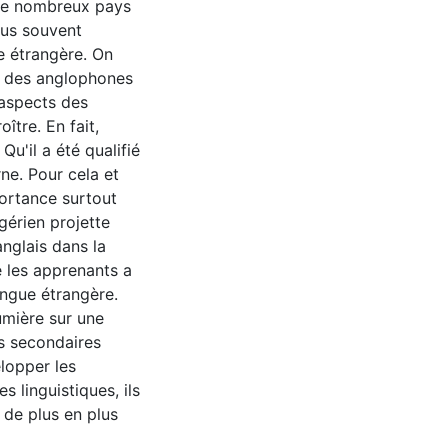
 de nombreux pays
plus souvent
 étrangère. On
sif des anglophones
 aspects des
ître. En fait,
Qu'il a été qualifié
ne. Pour cela et
portance surtout
gérien projette
anglais dans la
e les apprenants a
ngue étrangère.
lumière sur une
es secondaires
lopper les
 linguistiques, ils
 de plus en plus