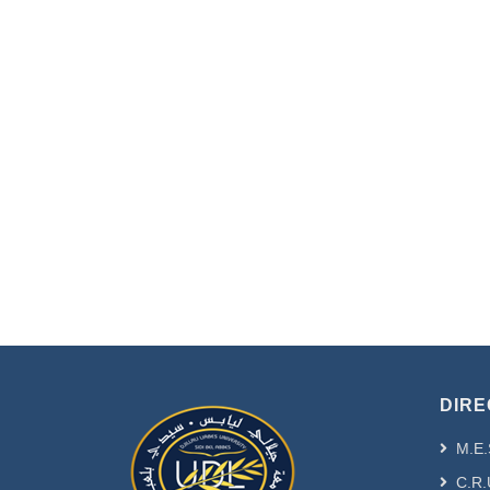
DIRE
M.E.
C.R.