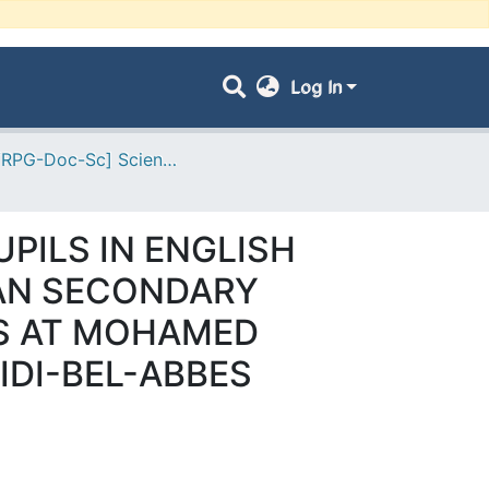
Log In
- [ VRPG-Doc-Sc] Sciences humaines et sociales --- علوم إنسانية واجتماعية
PILS IN ENGLISH
IAN SECONDARY
ES AT MOHAMED
IDI-BEL-ABBES