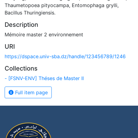
Thaumetopoea pityocampa, Entomophaga grylli,
Bacillus Thuringiensis.
Description
Mémoire master 2 environnement
URI
https://dspace.univ-sba.dz/handle/123456789/1246
Collections
- [FSNV-ENV] Théses de Master II
Full item page