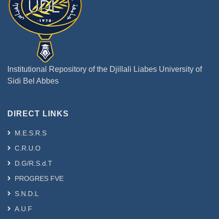
Institutional Repository of the Djillali Liabes University of
Sidi Bel Abbes
DIRECT LINKS
M.E.S.R.S
C.R.U.O
D.G/R.S.d.T
PROGRES FVE
S.N.D.L
A.U.F