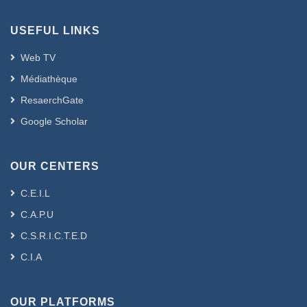
USEFUL LINKS
Web TV
Médiathèque
ResaerchGate
Google Scholar
OUR CENTERS
C.E.I.L
C.A.P.U
C.S.R.I.C.T.E.D
C.I.A
OUR PLATFORMS