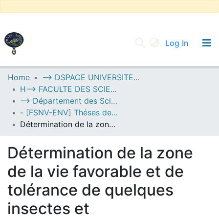
(current
Log In
UNIVERSITY OF D.L SIDI BEL ABBES
Home
--> DSPACE UNIVERSITE DJILALLI LIABES DE SIDI BEL ABBES
H--> FACULTE DES SCIENCES DE LA NATURE ET DE LA VIE
Communities & Collections
--> Département des Sciences de l’Environnement
All of DSpace
- [FSNV-ENV] Théses de Master II
Détermination de la zone de la vie favorable et de tolérance de quelques insectes et microorganismes utilisés dans le cadre de la lutte biologique cas de la région de Télagh wilaya de Sidi Bel Abbes Algérie occidentale
Statistics
Détermination de la zone
de la vie favorable et de
tolérance de quelques
insectes et