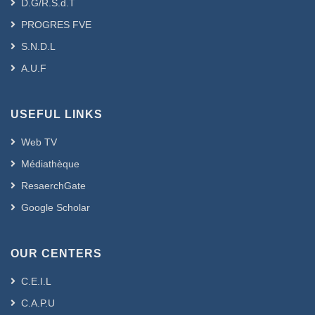
D.G/R.S.d.T
PROGRES FVE
S.N.D.L
A.U.F
USEFUL LINKS
Web TV
Médiathèque
ResaerchGate
Google Scholar
OUR CENTERS
C.E.I.L
C.A.P.U