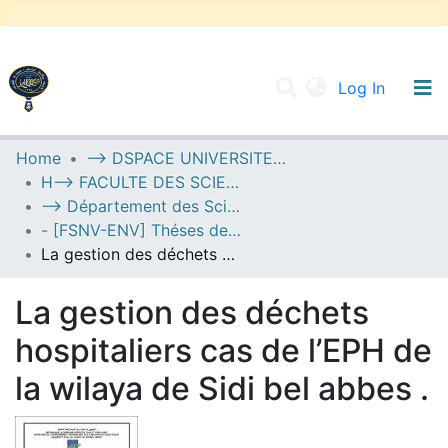
(current
Log In
UNIVERSITY OF D.L SIDI BEL ABBES
Home
--> DSPACE UNIVERSITE DJILALLI LIABES DE SIDI BEL ABBES
H--> FACULTE DES SCIENCES DE LA NATURE ET DE LA VIE
Communities & Collections
--> Département des Sciences de l’Environnement
All of DSpace
- [FSNV-ENV] Théses de Master II
La gestion des déchets hospitaliers cas de l’EPH de la wilaya de Sidi bel abbes .
Statistics
La gestion des déchets
hospitaliers cas de l’EPH de
la wilaya de Sidi bel abbes .