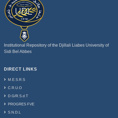
Institutional Repository of the Djillali Liabes University of
Sidi Bel Abbes
DIRECT LINKS
M.E.S.R.S
C.R.U.O
D.G/R.S.d.T
PROGRES FVE
S.N.D.L