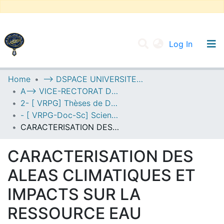
(current
Log In
UNIVERSITY OF D.L SIDI BEL ABBES
Home
--> DSPACE UNIVERSITE DJILALLI LIABES DE SIDI BEL ABBES
A--> VICE-RECTORAT DE LA POST-GRADUATION
Communities & Collections
2- [ VRPG] Thèses de Doctorat en Sciences
All of DSpace
- [ VRPG-Doc-Sc] Sciences de l'environnement --- علوم المحيط
CARACTERISATION DES ALEAS CLIMATIQUES ET IMPACTS SUR LA RESSOURCE EAU SOUTERRAINE DANS L’OUEST ALGERIEN : CAS DE LA REGION D’AIN TEMOUCHENT. ENJEUX SOCIO-ECONOMIQUES ET ENVIRONNEMENTAUX ET GESTION DURABLE
Statistics
CARACTERISATION DES
ALEAS CLIMATIQUES ET
IMPACTS SUR LA
RESSOURCE EAU