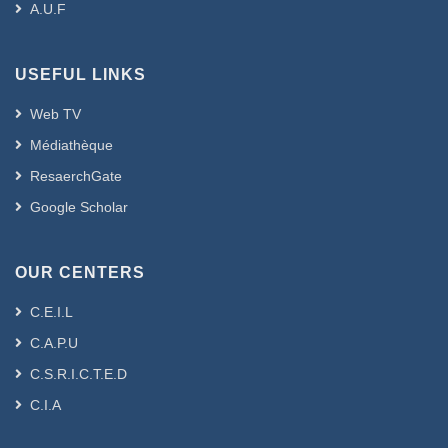
A.U.F
USEFUL LINKS
Web TV
Médiathèque
ResaerchGate
Google Scholar
OUR CENTERS
C.E.I.L
C.A.P.U
C.S.R.I.C.T.E.D
C.I.A