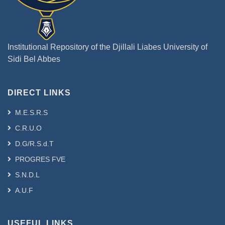
Institutional Repository of the Djillali Liabes University of
Sidi Bel Abbes
DIRECT LINKS
M.E.S.R.S
C.R.U.O
D.G/R.S.d.T
PROGRES FVE
S.N.D.L
A.U.F
USEFUL LINKS