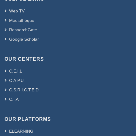
Web TV
Médiathèque
ResaerchGate
Google Scholar
OUR CENTERS
C.E.I.L
C.A.P.U
C.S.R.I.C.T.E.D
C.I.A
OUR PLATFORMS
ELEARNING