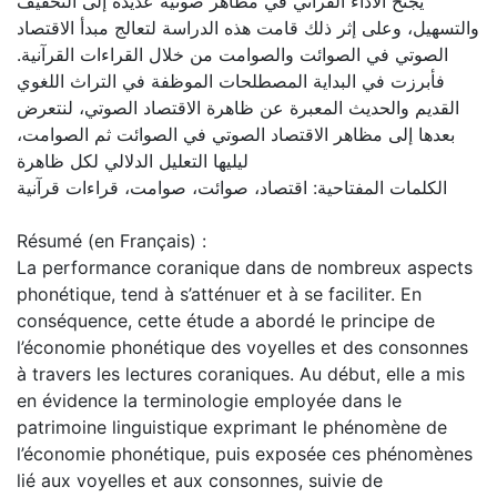
يجنح الأداء القرآني في مظاهر صوتية عديدة إلى التخفيف
والتسهيل، وعلى إثر ذلك قامت هذه الدراسة لتعالج مبدأ الاقتصاد
الصوتي في الصوائت والصوامت من خلال القراءات القرآنية.
فأبرزت في البداية المصطلحات الموظفة في التراث اللغوي
القديم والحديث المعبرة عن ظاهرة الاقتصاد الصوتي، لنتعرض
بعدها إلى مظاهر الاقتصاد الصوتي في الصوائت ثم الصوامت،
ليليها التعليل الدلالي لكل ظاهرة
الكلمات المفتاحية: اقتصاد، صوائت، صوامت، قراءات قرآنية
Résumé (en Français) :
La performance coranique dans de nombreux aspects
phonétique, tend à s’atténuer et à se faciliter. En
conséquence, cette étude a abordé le principe de
l’économie phonétique des voyelles et des consonnes
à travers les lectures coraniques. Au début, elle a mis
en évidence la terminologie employée dans le
patrimoine linguistique exprimant le phénomène de
l’économie phonétique, puis exposée ces phénomènes
lié aux voyelles et aux consonnes, suivie de