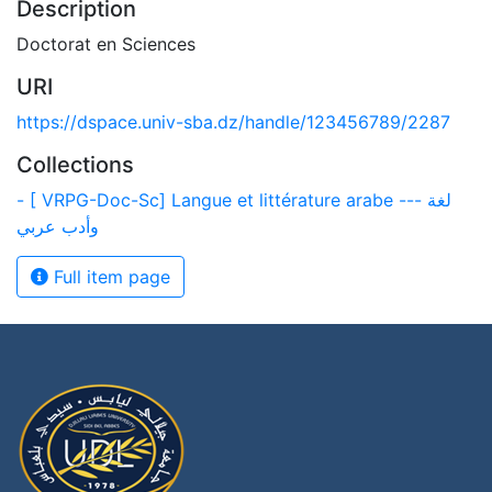
Description
Doctorat en Sciences
URI
https://dspace.univ-sba.dz/handle/123456789/2287
Collections
- [ VRPG-Doc-Sc] Langue et littérature arabe --- لغة
وأدب عربي
Full item page