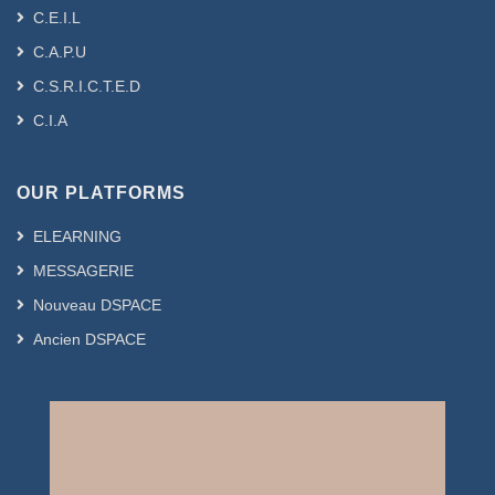
C.E.I.L
C.A.P.U
C.S.R.I.C.T.E.D
C.I.A
OUR PLATFORMS
ELEARNING
MESSAGERIE
Nouveau DSPACE
Ancien DSPACE