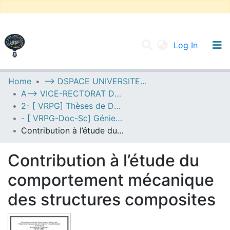
(current
Log In
UNIVERSITY OF D.L SIDI BEL ABBES
Home
--> DSPACE UNIVERSITE DJILALLI LIABES DE SIDI BEL ABBES
A--> VICE-RECTORAT DE LA POST-GRADUATION
Communities & Collections
2- [ VRPG] Thèses de Doctorat en Sciences
All of DSpace
- [ VRPG-Doc-Sc] Génie civil --- هندسة مدنية
Contribution à l’étude du comportement mécanique des structures composites
Statistics
Contribution à l’étude du
comportement mécanique
des structures composites