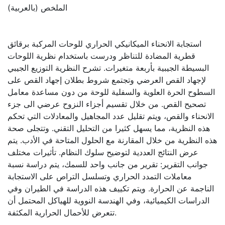
الملخص (بالعربية)
استجابة الانحناء الميكانيكي الحراري للوحات المركبة برقائق
قطرية المضادة للتناظر ودرست باستخدام نظرية اللوحات
البسيطة الجيبية بأربعة متغيرات. تشرح النظرية التوزيع الجيبي
لإجهاد القص العرضي وتجتمع شروط بطلان إجهاد القص على
السطوح الحرة العلوية والسفلية للوحة من دون مساعدة معامل
تصحيح القص. من خلال تقسيم أجزاء النزوح عرضي الى جزء
الانحناء والقص، ويتم تقليل عدد المجاهيل والمعادلات التي تحكم
هذه النظرية، مما يسهل كثيرا من التحليل التقني. وتتجلى صحة
هذه النظرية من خلال المقارنة مع الحلول المتاحة في الأدب. يتم
عرض النتائج العددية لتوضيح سلوك النظام. تأثيرات مختلف
جوانب التقرير: تقرير من جانب واحد للسمك، يتم دراسة نسبة
معاملات التمدد الحراري وتسلسل التراص على الاستجابة
الناجمة عن الحرارة. ويتم تكييف هذه الدراسة في الطيران وفي
الدراسات الكيميائية، وفي الهندسة النووية للهياكل المحتمل أن
تتعرض للأحمال الحرارية المكثفة.