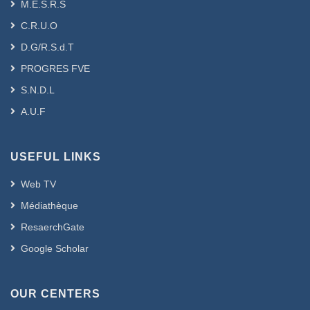
M.E.S.R.S
C.R.U.O
D.G/R.S.d.T
PROGRES FVE
S.N.D.L
A.U.F
USEFUL LINKS
Web TV
Médiathèque
ResaerchGate
Google Scholar
OUR CENTERS