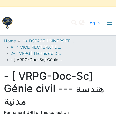
(current
Log In
UNIVERSITY OF D.L SIDI BEL ABBES
Home
--> DSPACE UNIVERSITE DJILALLI LIABES DE SIDI BEL ABBES
A--> VICE-RECTORAT DE LA POST-GRADUATION
Communities & Collections
2- [ VRPG] Thèses de Doctorat en Sciences
All of DSpace
- [ VRPG-Doc-Sc] Génie civil --- هندسة مدنية
Statistics
- [ VRPG-Doc-Sc]
Génie civil --- هندسة
مدنية
Permanent URI for this collection