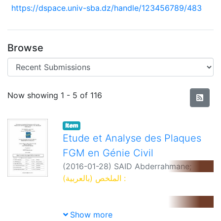
https://dspace.univ-sba.dz/handle/123456789/483
Browse
Recent Submissions
Now showing
1 - 5 of 116
Item
Etude et Analyse des Plaques
FGM en Génie Civil
(
2016-01-28
)
SAID Abderrahmane
;
Encadreur: AMEUR Mohammed
الملخص (بالعربية) :
;
Co-
Encadreur: ADDA BEDIA El Abbes
Show more