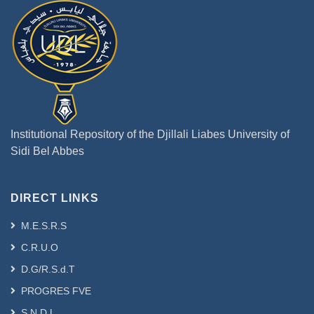
Institutional Repository of the Djillali Liabes University of
Sidi Bel Abbes
DIRECT LINKS
M.E.S.R.S
C.R.U.O
D.G/R.S.d.T
PROGRES FVE
S.N.D.L