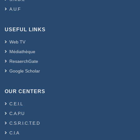
A.U.F
USEFUL LINKS
Web TV
Médiathèque
ResaerchGate
Google Scholar
OUR CENTERS
C.E.I.L
C.A.P.U
C.S.R.I.C.T.E.D
C.I.A