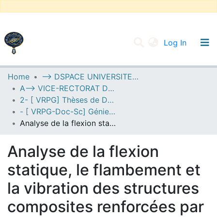
(current
Log In
UNIVERSITY OF D.L SIDI BEL ABBES
Home
--> DSPACE UNIVERSITE DJILALLI LIABES DE SIDI BEL ABBES
A--> VICE-RECTORAT DE LA POST-GRADUATION
Communities & Collections
2- [ VRPG] Thèses de Doctorat en Sciences
All of DSpace
- [ VRPG-Doc-Sc] Génie civil --- هندسة مدنية
Analyse de la flexion statique, le flambement et la vibration des structures composites renforcées par des nanotubes de carbone
Statistics
Analyse de la flexion
statique, le flambement et
la vibration des structures
composites renforcées par