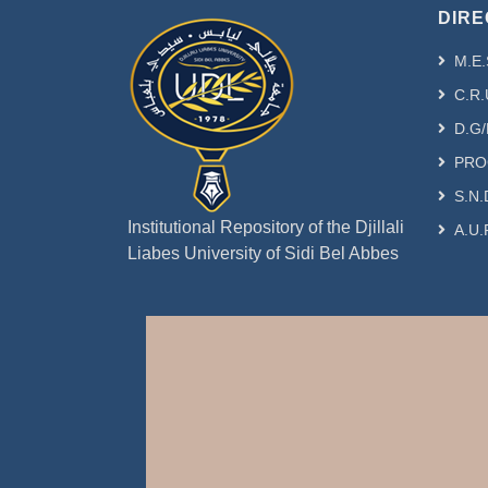
DIRE
M.E.
C.R.
D.G/
PRO
S.N.
Institutional Repository of the Djillali
A.U.
Liabes University of Sidi Bel Abbes