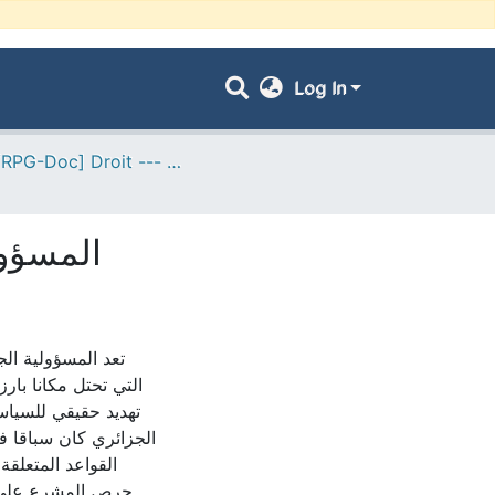
Log In
- [ VRPG-Doc] Droit --- حقوق
المسؤول
تعد المسؤولية ال
التي تحتل مكانا بار
تهديد حقيقي للسياس
الجزائري كان سباقا ف
القواعد المتعلق
حرص المشرع على و