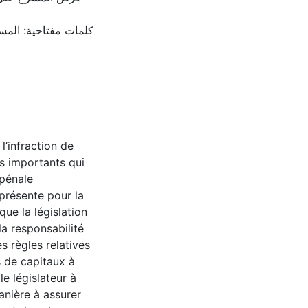
كلمات مفتاحية: المسؤ
l’infraction de
s importants qui
 pénale
présente pour la
que la législation
la responsabilité
s règles relatives
 de capitaux à
e législateur à
anière à assurer