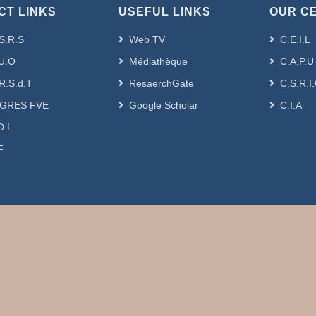
CT LINKS
USEFUL LINKS
OUR C
S.R.S
Web TV
C.E.I.L
U.O
Médiathèque
C.A.P.U
R.S.d.T
ResaerchGate
C.S.R.I
GRES FVE
Google Scholar
C.I.A
D.L
F