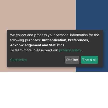
We collect and process your personal information for the
following purposes:
Authentication, Preferences,
Acknowledgement and Statistics
.
To learn more, please read our
privacy policy
.
Customize
Decline
That's ok