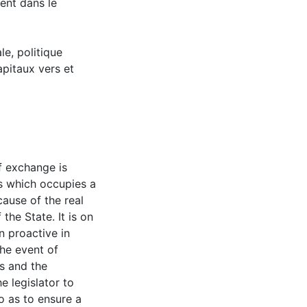
ent dans le
le, politique
pitaux vers et
of exchange is
s which occupies a
cause of the real
the State. It is on
n proactive in
the event of
ns and the
e legislator to
o as to ensure a