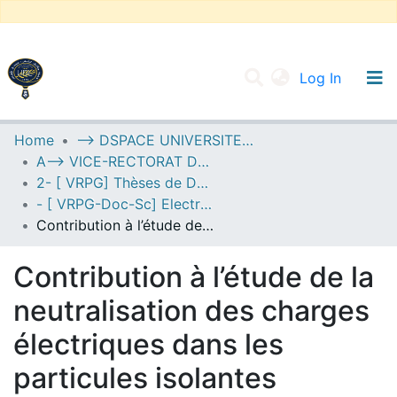
(current
Log In
UNIVERSITY OF D.L SIDI BEL ABBES
Home
--> DSPACE UNIVERSITE DJILALLI LIABES DE SIDI BEL ABBES
A--> VICE-RECTORAT DE LA POST-GRADUATION
Communities & Collections
2- [ VRPG] Thèses de Doctorat en Sciences
All of DSpace
- [ VRPG-Doc-Sc] Electrotechnique --- كهروتقني
Contribution à l’étude de la neutralisation des charges électriques dans les particules isolantes
Statistics
Contribution à l’étude de la
neutralisation des charges
électriques dans les
particules isolantes