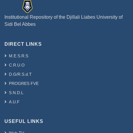
Institutional Repository of the Djillali Liabes University of
Sidi Bel Abbes
DIRECT LINKS
M.E.S.R.S
C.R.U.O
D.G/R.S.d.T
PROGRES FVE
S.N.D.L
A.U.F
USEFUL LINKS