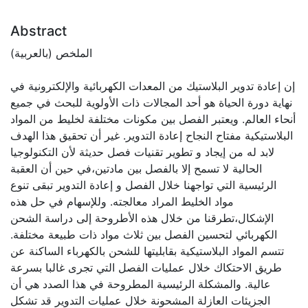
Abstract
الملخص (بالعربية)
إن إعادة تدوير البلاستيك من المعدات الكهربائية والإلكترونية في
نهاية دورة الحياة هو أحد المجالات ذات الأولوية للبحث في جميع
أنحاء العالم. ويعتبر الفصل بين مكونات مختلفة لخليط من المواد
البلاستيكية مفتاح النجاح إعادة التدوير. غير أن تحقيق هذا الهدف
لابد له من إيجاد و تطوير تقنيات فصل حديثة لأن التكنولوجيا
الحالية لا تسمح إلا بالفصل بين مادتين،في حين أن العقبة
الرئيسية التي تواجهنا خلال الفصل و إعادة التدوير تبقى تنوع
مواد الخليط المراد معالجته. وللإسهام في حل هذه
الإشكال،تطرقنا من خلال هذه الأطروحة إلى دراسة الشحن
الكهربائي لتحسين الفصل بين ثلاث مواد ذات طبيعة مختلفة.
تتسم المواد البلاستيكية بقابليتها للشحن بالكهرباء الساكنة عن
طريق الاحتكاك خلال عمليات الفصل التي تجرى غالبا بسرعة
عالية. والمشكلة الرئيسية المطروحة في هذا الصدد هي أن
الجزيئات العازلة المشحونة خلال عمليات التدوير قد تشكل