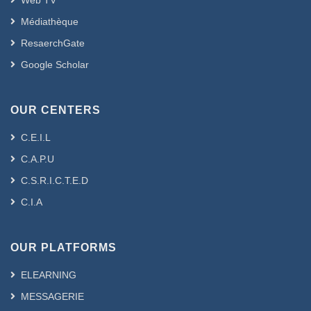
Web TV
Médiathèque
ResaerchGate
Google Scholar
OUR CENTERS
C.E.I.L
C.A.P.U
C.S.R.I.C.T.E.D
C.I.A
OUR PLATFORMS
ELEARNING
MESSAGERIE