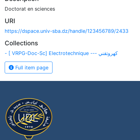
Doctorat en sciences
URI
https://dspace.univ-sba.dz/handle/123456789/2433
Collections
- [ VRPG-Doc-Sc] Electrotechnique --- كهروتقني
Full item page