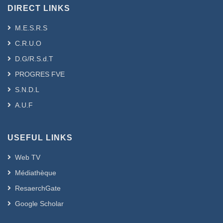
DIRECT LINKS
M.E.S.R.S
C.R.U.O
D.G/R.S.d.T
PROGRES FVE
S.N.D.L
A.U.F
USEFUL LINKS
Web TV
Médiathèque
ResaerchGate
Google Scholar