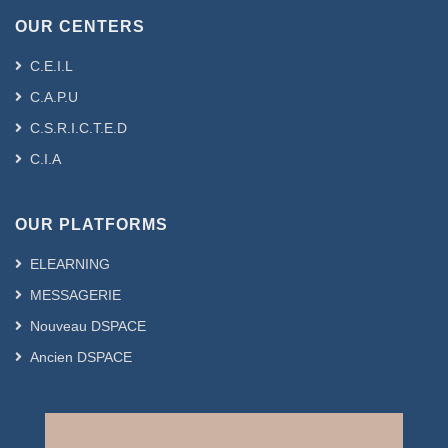
OUR CENTERS
C.E.I.L
C.A.P.U
C.S.R.I.C.T.E.D
C.I.A
OUR PLATFORMS
ELEARNING
MESSAGERIE
Nouveau DSPACE
Ancien DSPACE