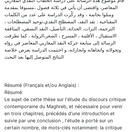
قام موضوع هذه الرسالة على دراسة الخطاب النقدي المغاربي
المعاصر، واقتضى أن يأتي في ثلاثة فصول ،مسبوقا بمقدمة
ومتلوا بخاتمة ، وقد ركّزت الدراسة على عدد من الكلمات
المفتاحية : نقد النقد، المصطلح النقدي،توحيد المصطلحات ،
الترجمة، التراث، الحداثة، التأصيل، النقد النسقي، المثاقفة
الاستقبال ، الأقلمة ، المسرح ، الشعر،الرواية . كما تطرقت
الرسالة إلى متابعة حركة النقد المغاربي المعاصر في رؤاه
وتحولاته واتجاهاته وانجازاته، و اختتمت الدراسة بعرض خلاصة
النتائج المتوصل إليها بعد البحث
Résumé (Français et/ou Anglais) :
Résumé:
Le sujet de cette thèse sur l'étude du discours critique
contemporaine du Maghreb, et nécessaire pour venir
en trois chapitres, précédés d'une introduction et
suivie par une conclusion , l'étude a porté sur un
certain nombre, de mots-clés notamment: la critique