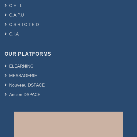
C.E.I.L
C.A.P.U
C.S.R.I.C.T.E.D
C.I.A
OUR PLATFORMS
ELEARNING
MESSAGERIE
Nouveau DSPACE
Ancien DSPACE