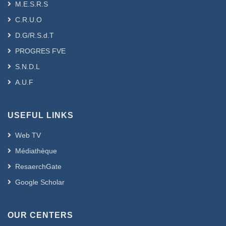
M.E.S.R.S
C.R.U.O
D.G/R.S.d.T
PROGRES FVE
S.N.D.L
A.U.F
USEFUL LINKS
Web TV
Médiathèque
ResaerchGate
Google Scholar
OUR CENTERS