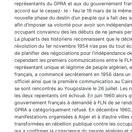
représentants du GPRA et aux du gouvernement fran
accord sur le cessez- le - feu le 19 mars de la même
nouvelle phase du destin d’un peuple qui a fait des 
afin d’imposer sa volonté pour avoir son indépendan
occupant convaincu des les débuts de ne jamais perd
La pluparts des historiens reconnaissent que le déc
révolution du 1er novembre 1954 n’as pas du tout éc
de planifier des négociations pour l’indépendance de 
cependant les premiers communications entre le FLN,
représentant unique et légitime de peuple algérien, 
français, a commencé secrètement en 1956 dans un 
officiel ainsi que la première communication au Cai
se sont rencontrés au Yougoslavie le 26 juillet. Les 
les deux repentants ont échoué. En juin 1960 alors q
gouvernement français à demandé à FLN de se rendr
GPRA a catégoriquement refusé. En décembre 1960,
manifestations organisées à Alger et à d’autre villes 
transformées en rébellion publique contre les occup
qui a confirmer la conscience du peuple algérien et s