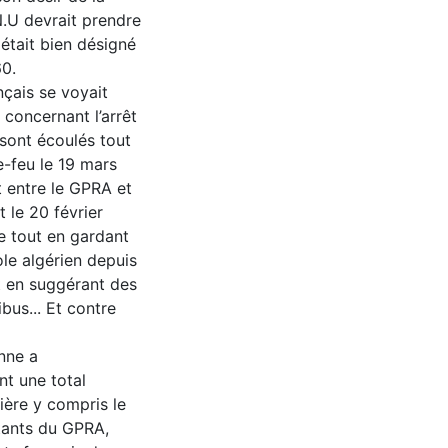
N.U devrait prendre
 était bien désigné
0.
nçais se voyait
 concernant l’arrêt
 sont écoulés tout
e-feu le 19 mars
t entre le GPRA et
 le 20 février
re tout en gardant
ole algérien depuis
ut en suggérant des
bus... Et contre
nne a
nt une total
tière y compris le
tants du GPRA,