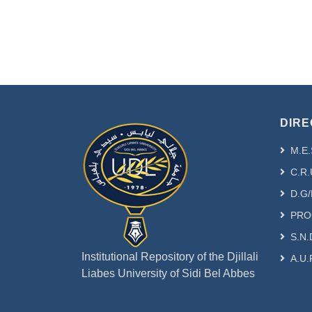
DIRE
M.E.
C.R.
D.G/
PRO
S.N.
Institutional Repository of the Djillali
A.U.
Liabes University of Sidi Bel Abbes