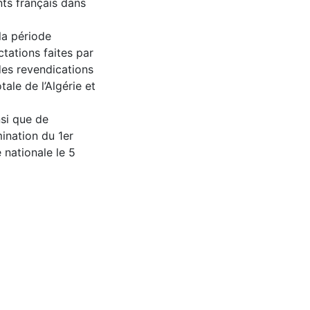
nts français dans
la période
tations faites par
des revendications
ale de l’Algérie et
nsi que de
ination du 1er
 nationale le 5