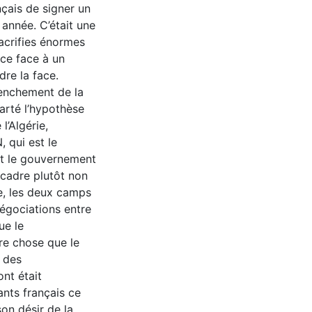
çais de signer un
 année. C’était une
sacrifies énormes
ce face à un
re la face.
lenchement de la
arté l’hypothèse
l’Algérie,
 qui est le
et le gouvernement
cadre plutôt non
re, les deux camps
négociations entre
ue le
e chose que le
 des
ont était
ants français ce
on désir de la