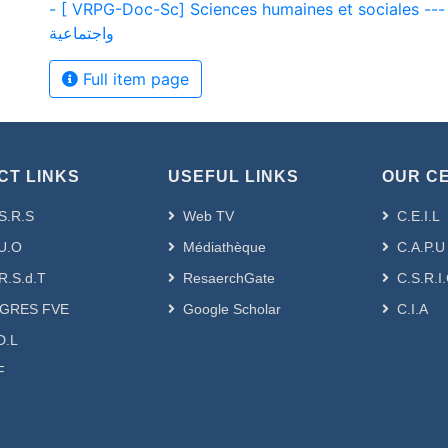
- [ VRPG-Doc-Sc] Sciences humaines et sociales --- لوم إنسانية
واجتماعية
Full item page
CT LINKS
USEFUL LINKS
OUR C
S.R.S
Web TV
C.E.I.L
U.O
Médiathèque
C.A.P.U
R.S.d.T
ResaerchGate
C.S.R.I
GRES FVE
Google Scholar
C.I.A
D.L
F