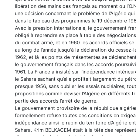
libération des mains des français au moment ou l’O.
une décision concernant le problème de l’Algérie qui
dans le tableau des programmes le 19 décembre 196
Avec la pression internationale, le gouvernement fra
obligé à reprendre sa place à table des négociations
du combat armé, et en 1960 les accords officiels se
au long de l’année jusqu'à la déclaration du cessez-l
1962, et là les points de mésententes se déclenchen
le gouvernement français dans les accords poursuivit
1961. La France a insisté sur l’indépendance intérieu
le Sahara sachant qu’elle profitait largement du pétr
presque 1956, sans oublier les essais nucléaires, to
propositions comme deviser l’Algérie en différents tri
partie des accords l’arrêt de guerre.
Le gouvernement provisoire de la république algérie
formellement refuse toutes ces conditions en exigea
indépendance ainsi le rupin du territoire d’Algérie en
Sahara. Krim BELKACEM était à la tête des représen