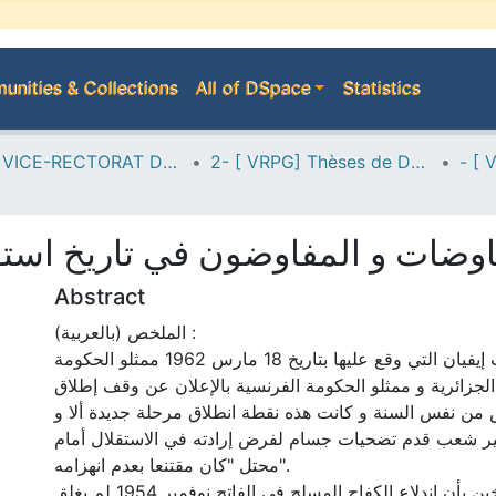
nities & Collections
All of DSpace
Statistics
A--> VICE-RECTORAT DE LA POST-GRADUATION
2- [ VRPG] Thèses de Doctorat en Sciences
وضات و المفاوضون في تاريخ استقلال الجز
Abstract
الملخص (بالعربية) :
سمحت اتفاقيات إيفيان التي وقع عليها بتاريخ 18 مارس 1962 ممثلو الحكومة
الجزائرية و ممثلو الحكومة الفرنسية بالإعلان عن وقف إطلاق
وم 19 مارس من نفس السنة و كانت هذه نقطة انطلاق مرحلة جديدة ألا و
ر شعب قدم تضحيات جسام لفرض إرادته في الاستقلال أمام
محتل "كان مقتنعا بعدم انهزامه".
يعترف معظم المؤرخين بأن اندلاع الكفاح المسلح في الفاتح نوفمبر 1954 لم يغلق