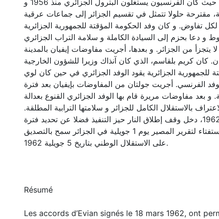
التراب الجزائري حيث كان الفرنسيون يستغلون البترول الجزائري منذ 1956 و
، مقترحة حلولا تتمثل في تقسيم الجزائر إلى جماعات عرقية
 لكل تفاوض. و كان وفد الحكومة المؤقتة للجمهورية الجزائرية
و دعا بحزم إلى السيادة الكاملة و سلامة التراب الجزائري
 يتجزأ من الجزائر. و بعدها، أجريت مفاوضات إيفيان بالمدينة
ان. كان كريم بلقاسم، الذي كان آنذاك وزيرا للشؤون الخارجية
ة للجمهورية الجزائرية يقود الوفد الجزائري في حين كان لوي
فد الفرنسي. أجريت جولتان من المفاوضات بإيفيان بعد فترة
. و بعد مفاوضات مريرة قام بها الوفد الجزائري القنوع بعدالة
لاعتراف بالاستقلال الكامل للجزائر و سلامتها الترابية المطلقة
و بتاريخ 19 مارس 1962، دخل وقف إطلاق النار حيز التنفيذ فضلا عن تحديد فترة
انتقالية و تنظيم استفتاء لتقرير المصير يوم 1 جويلية في الجزائر سمح بالتصديق
على الاستقلال الوطني بتاريخ 5 جويلية 1962.
Résumé
Les accords d’Evian signés le 18 mars 1962, ont per