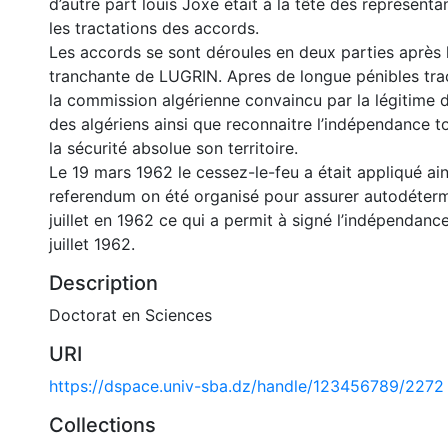
d’autre part louis Joxe était à la tête des représenta
les tractations des accords.
Les accords se sont déroules en deux parties après 
tranchante de LUGRIN. Apres de longue pénibles trac
la commission algérienne convaincu par la légitime 
des algériens ainsi que reconnaitre l’indépendance tot
la sécurité absolue son territoire.
Le 19 mars 1962 le cessez-le-feu a était appliqué ai
referendum on été organisé pour assurer autodéterm
juillet en 1962 ce qui a permit à signé l’indépendance
juillet 1962.
Description
Doctorat en Sciences
URI
https://dspace.univ-sba.dz/handle/123456789/2272
Collections