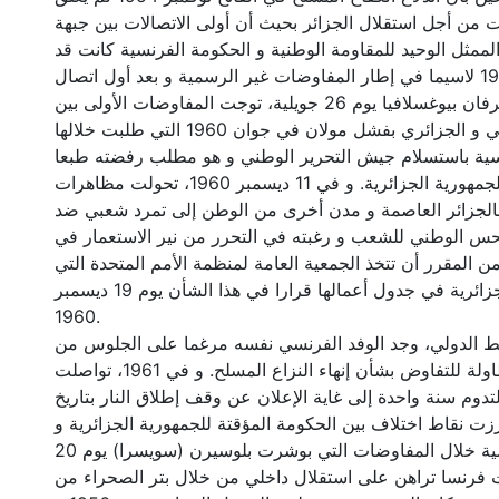
ت من أجل استقلال الجزائر بحيث أن أولى الاتصالات بين جبهة
الممثل الوحيد للمقاومة الوطنية و الحكومة الفرنسية كانت قد
بدأت سريا سنة 1956 لاسيما في إطار المفاوضات غير الرسمية و بعد أول اتصال
بالقاهرة، التقى الطرفان بيوغسلافيا يوم 26 جويلية، توجت المفاوضات الأولى بين
الوفدين الفرنسي و الجزائري بفشل مولان في جوان 1960 التي طلبت خلالها
سية باستسلام جيش التحرير الوطني و هو مطلب رفضته طبعا
الحكومة المؤقتة للجمهورية الجزائرية. و في 11 ديسمبر 1960، تحولت مظاهرات
لجزائر العاصمة و مدن أخرى من الوطن إلى تمرد شعبي ضد
لحس الوطني للشعب و رغبته في التحرر من نير الاستعمار في
 المقرر أن تتخذ الجمعية العامة لمنظمة الأمم المتحدة التي
أدرجت القضية الجزائرية في جدول أعمالها قرارا في هذا الشأن يوم 19 ديسمبر
1960.
غط الدولي، وجد الوفد الفرنسي نفسه مرغما على الجلوس من
جديد على طاولة للتفاوض بشأن إنهاء النزاع المسلح. و في 1961، تواصلت
دوم سنة واحدة إلى غاية الإعلان عن وقف إطلاق النار بتاريخ
19 196. و برزت نقاط اختلاف بين الحكومة المؤقتة للجمهورية الجزائرية و
الحكومة الفرنسية خلال المفاوضات التي بوشرت بلوسيرن (سويسرا) يوم 20
1961. كانت فرنسا تراهن على استقلال داخلي من خلال بتر الصحراء من