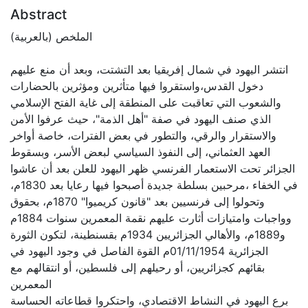
Abstract
الملخص (بالعربية)
انتشر اليهود في شمال إفريقيا بعد التشتت، وبعد أن منع عليهم
دخول القدس،واستقروا فيها متأثرين ومؤثرين بالحضارات
والشعوب التي تعاقبت على المنطقة إلى غاية الفتح الإسلامي
الذي صنف اليهود في صفة "أهل الذمة"، حيث عرفوا الأمن
والاستقرار والرقي، والتطور في بعض الفترات، خاصة أواخر
العهد العثماني، إلى النفوذ السياسي لبعض الأسر، وبسقوط
الجزائر تحت الاستعمار الفرنسي ظهر اليهود للعلن بعد أن عاشوا
في الخفاء ،مرحبين بسلطة جديدة أصبحوا فيها رعايا بعد 1830م،
وتحولوا إلى فرنسيين بعد "قانون كريميوا" 1870م، بحقوق
وواجبات وامتيازات أثارت عليهم نقمة المعمرين سنوات 1884م
و1889م، والأهالي الجزائريين 1934م بقسنطينة، لتكون الثورة
الجزائرية 01/11/1954م القوة الفاصل في وجود اليهود في
بقائهم كجزائريين، أو رحيلهم إلى فلسطين، أو انتقالهم مع
المعمرين
برع اليهود في النشاط الاقتصادي، واحتكروا قطاعاته الحساسة