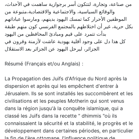
من صناعة، وتجارة، لتتكون أسر برجوازية ساهمت في الأحداث،
والوقائع السياسية، والاجتماعية والاقتصادية،متبوعة من
الموظفين الأحرار كما تمسك اليهود بدينهم، ومارسوا عباداتهم
بكل حرية، غير أن اختلاطهم بالمجتمع الفرنسي كون منهم طبقة
بدأت تتمرد على قيم ومبادئ المحافظين من اليهود
كل هذا دل على وجود أقلية يهودية عاشت لأزمنة وقرون في
الجزائر، ليرحل اليهود عن الجزائر بعد الاستقلال
Résumé (Français et/ou Anglais) :
La Propagation des Juifs d'Afrique du Nord après la
dispersion et après qui les empêchent d'entrer à
Jérusalem. Ils se sont installés les succombèrent et les
civilisations et les peuples Motherin qui sont venus
dans la région jusqu'à la conquête islamique, qui a
classé les Juifs dans la recette " dhimmis "où ils
connaissaient la sécurité et la stabilité, le progrès et le
développement dans certaines périodes, en particulier
la fin de l'ère ottomane, l'influence politique de