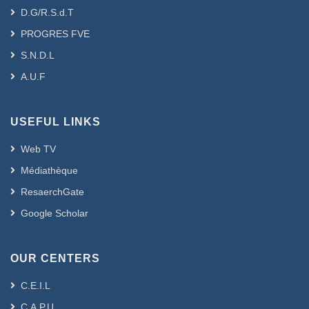
D.G/R.S.d.T
PROGRES FVE
S.N.D.L
A.U.F
USEFUL LINKS
Web TV
Médiathèque
ResaerchGate
Google Scholar
OUR CENTERS
C.E.I.L
C.A.P.U