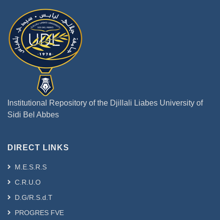
Institutional Repository of the Djillali Liabes University of
Sidi Bel Abbes
DIRECT LINKS
M.E.S.R.S
C.R.U.O
D.G/R.S.d.T
PROGRES FVE