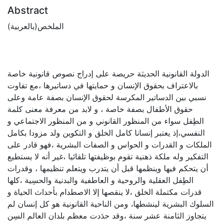
Abstract
الملخص(بالعربية)
الدولة القانونية الحديثة حريصة على إدراج نصوص قانونية خاصة
بالاعتراف بحقوق الإنسان و حمايتها في دساتيرها ،مع تفاوت
نسبي بين الدساتير المكرسة لحقوق الإنسان بصفة عامة وعلى
حقوق الأطفال بصفة خاصة ، و لابد من معرفة معنى كلمة
الطِفل سواء من المنظور القانوني و من المنظور الاجتماعي و
النفسي،إذ يعتبر إنسانا كامل الخلق و التكوين ولد مزودا بكامل
الملكات و القدرات و الحواس و الصفات البشرية ،فهو قادر على
التفكير وله ملكة ذهنية تقوم بوظيفتها تلقائيا ،غير أنه لا يستطيع
أن يتحكم فيها وينظمها قبل أن يتدرب ويتعلم تنظيمها ، وقدرات
الطِفل العقلية والروحية و العاطفية والبدنية والحسِية ،كلها
قدرات مكتملة الخلق ،لا ينقصها إلا الاصطدام بأحداث الحياة و
السلوك البشرية لينشطها، ومن الناحية القانونية هو كل إنسان لم
يتجاوز الثامنة عشر سنة ،وقد حدَدت معظم بلدان العالم السِن