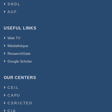
S.N.D.L
A.U.F
USEFUL LINKS
Web TV
Médiathèque
ResaerchGate
Google Scholar
OUR CENTERS
C.E.I.L
C.A.P.U
C.S.R.I.C.T.E.D
C.I.A