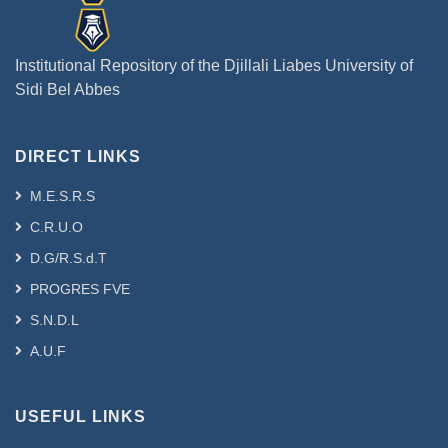
Institutional Repository of the Djillali Liabes University of
Sidi Bel Abbes
DIRECT LINKS
M.E.S.R.S
C.R.U.O
D.G/R.S.d.T
PROGRES FVE
S.N.D.L
A.U.F
USEFUL LINKS