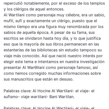
repercutió notablemente, por el exceso de los templos
y los clérigos de aquel entonces.
Al Wartilani como personaje muy célebre, era un sabio,
muftí, sufí y exactamente un clérigo, puesto que el
mismo tiempo era una figura muy renombrada por los
sabios de aquella época. A pesar de su fama, sus
escritos se olvidaron hasta hoy día, y lo que justifica
eso que la mayoría de sus libros permanecen en las
estanterías de las bibliotecas sin estudio tampoco su
viaje más conocido. Así que nació nuestro interés por
elegir este tema e intentamos en nuestra investigación
presentar Al WarƟilani como personaje famoso, así
como hemos corregido muchas informaciones sobre
sus manuscritos que están en desuso.
Palabras clave: Al Hocine Al Wartilani- el viaje- el
sufismo- viaje wartilaní- Bani Wartilan.
Palabras clave: Al Hocine Al Wartilani- el viaje- el