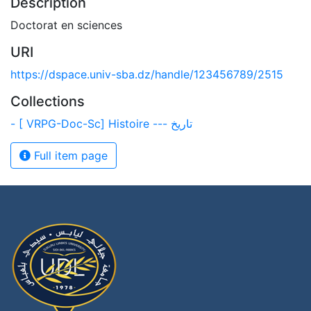
Description
Doctorat en sciences
URI
https://dspace.univ-sba.dz/handle/123456789/2515
Collections
- [ VRPG-Doc-Sc] Histoire --- تاريخ
Full item page