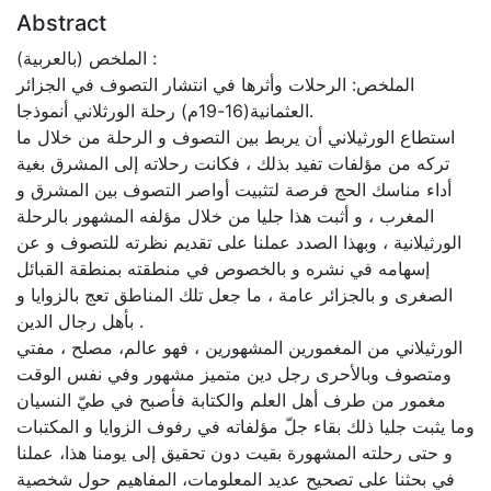
Abstract
الملخص (بالعربية) :
الملخص: الرحلات وأثرها في انتشار التصوف في الجزائر
العثمانية(16-19م) رحلة الورثلاني أنموذجا.
استطاع الورثيلاني أن يربط بين التصوف و الرحلة من خلال ما
تركه من مؤلفات تفيد بذلك ، فكانت رحلاته إلى المشرق بغية
أداء مناسك الحج فرصة لتثبيت أواصر التصوف بين المشرق و
المغرب ، و أثبت هذا جليا من خلال مؤلفه المشهور بالرحلة
الورثيلانية ، وبهذا الصدد عملنا على تقديم نظرته للتصوف و عن
إسهامه في نشره و بالخصوص في منطقته بمنطقة القبائل
الصغرى و بالجزائر عامة ، ما جعل تلك المناطق تعج بالزوايا و
بأهل رجال الدين .
الورثيلاني من المغمورين المشهورين ، فهو عالم، مصلح ، مفتي
ومتصوف وبالأحرى رجل دين متميز مشهور وفي نفس الوقت
مغمور من طرف أهل العلم والكتابة فأصبح في طيّ النسيان
وما يثبت جليا ذلك بقاء جلّ مؤلفاته في رفوف الزوايا و المكتبات
و حتى رحلته المشهورة بقيت دون تحقيق إلى يومنا هذا، عملنا
في بحثنا على تصحيح عديد المعلومات، المفاهيم حول شخصية