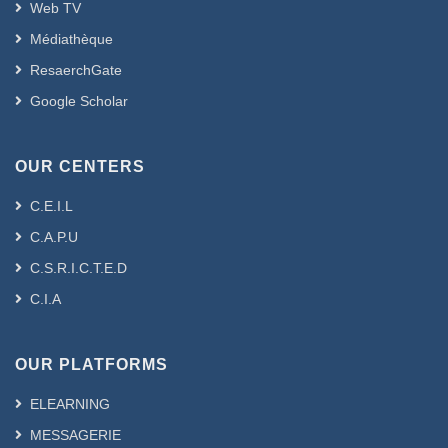
Web TV
Médiathèque
ResaerchGate
Google Scholar
OUR CENTERS
C.E.I.L
C.A.P.U
C.S.R.I.C.T.E.D
C.I.A
OUR PLATFORMS
ELEARNING
MESSAGERIE