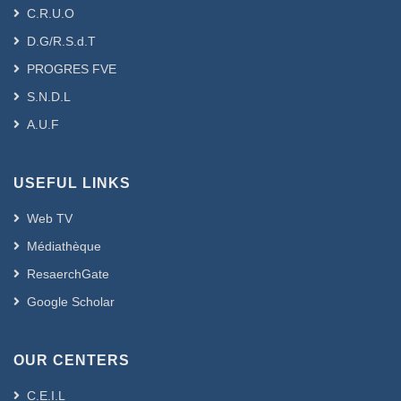
C.R.U.O
D.G/R.S.d.T
PROGRES FVE
S.N.D.L
A.U.F
USEFUL LINKS
Web TV
Médiathèque
ResaerchGate
Google Scholar
OUR CENTERS
C.E.I.L