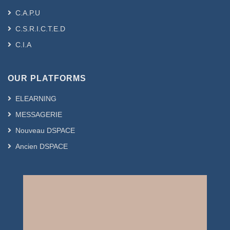
C.A.P.U
C.S.R.I.C.T.E.D
C.I.A
OUR PLATFORMS
ELEARNING
MESSAGERIE
Nouveau DSPACE
Ancien DSPACE