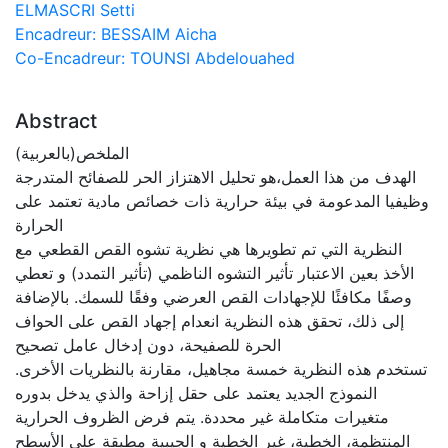
ELMASCRI Setti
Encadreur: BESSAIM Aicha
Co-Encadreur: TOUNSI Abdelouahed
Abstract
الملخص(بالعربية)
الهدف من هذا العمل،هو تحليل الاهتزاز الحر للصفائح المتدرجة
وظيفيا المدعومة في بيئة حرارية ذات ﺧﺼﺎﺋﺺ ﻣﺎدﯾﺔ ﺗﻌﺘﻤﺪ ﻋﻠﻰ
اﻟﺤﺮارة
النظرية التي تم تطويرها هي نظرية ﺗﺸﻮه اﻟﻘﺺ اﻟﻘﻄﻌﻲ مع
الأخذ بعين الاعتبار تأثير التشوه الناظمي (تأثير التمدد) و ﺗﻌﻄﻲ
وﺻﻔًﺎ ﻣﻜﺎﻓﺌًﺎ ﻟﻺﺟﮭﺎدات القص العرضي وفقًا للسمك. بالإضافة
إلى ذلك، تحقق هذه النظرية انعدام إجهاد القص على الحواف
الحرة للصفيحة، دون إدخال عامل تصحيح
تستخدم هذه النظرية خمسة مجاهيل، مقارنة بالنظريات الأخرى.
النموذج الجديد يعتمد على حقل إزاحة والذي يدخل بدوره
متغيرات متكاملة غير محددة. يتم فرض الظروف الحرارية
المنتظمة، الخطية، غير الخطية و الجيبية مطبقة على الأسطح