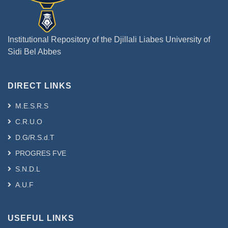
Institutional Repository of the Djillali Liabes University of
Sidi Bel Abbes
DIRECT LINKS
M.E.S.R.S
C.R.U.O
D.G/R.S.d.T
PROGRES FVE
S.N.D.L
A.U.F
USEFUL LINKS