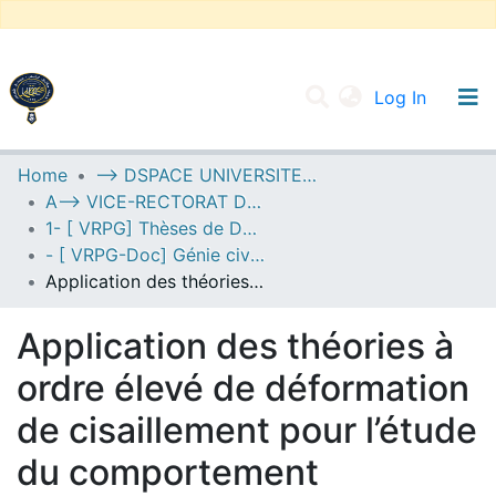
(current
Log In
UNIVERSITY OF D.L SIDI BEL ABBES
Home
--> DSPACE UNIVERSITE DJILALLI LIABES DE SIDI BEL ABBES
A--> VICE-RECTORAT DE LA POST-GRADUATION
Communities & Collections
1- [ VRPG] Thèses de Doctorat
All of DSpace
- [ VRPG-Doc] Génie civil --- هندسة مدنية
Application des théories à ordre élevé de déformation de cisaillement pour l’étude du comportement mécanique des plaques épaisses
Statistics
Application des théories à
ordre élevé de déformation
de cisaillement pour l’étude
du comportement