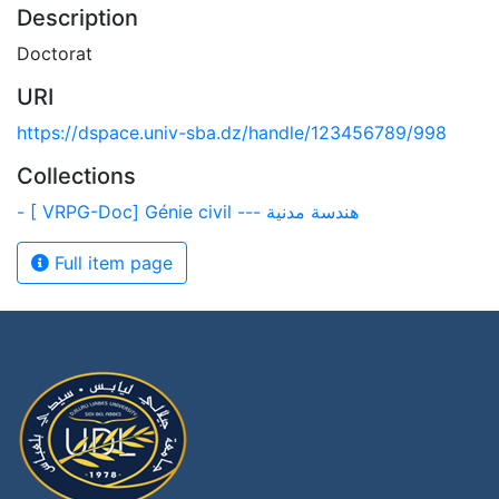
Description
Doctorat
URI
https://dspace.univ-sba.dz/handle/123456789/998
Collections
- [ VRPG-Doc] Génie civil --- هندسة مدنية
Full item page