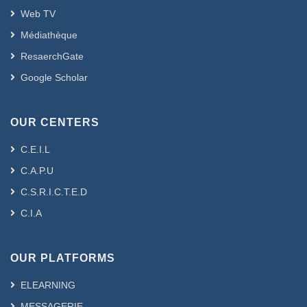
Web TV
Médiathèque
ResaerchGate
Google Scholar
OUR CENTERS
C.E.I.L
C.A.P.U
C.S.R.I.C.T.E.D
C.I.A
OUR PLATFORMS
ELEARNING
MESSAGERIE