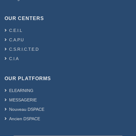
OUR CENTERS
C.E.I.L
C.A.P.U
C.S.R.I.C.T.E.D
C.I.A
OUR PLATFORMS
ELEARNING
MESSAGERIE
Nouveau DSPACE
Ancien DSPACE