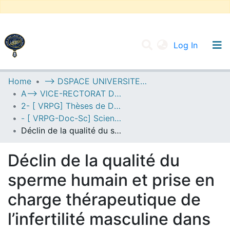
(current
Log In
UNIVERSITY OF D.L SIDI BEL ABBES
Home
--> DSPACE UNIVERSITE DJILALLI LIABES DE SIDI BEL ABBES
A--> VICE-RECTORAT DE LA POST-GRADUATION
Communities & Collections
2- [ VRPG] Thèses de Doctorat en Sciences
All of DSpace
- [ VRPG-Doc-Sc] Sciences biologiques --- علوم بيولوجية
Déclin de la qualité du sperme humain et prise en charge thérapeutique de l’infertilité masculine dans l’Ouest algérien
Statistics
Déclin de la qualité du
sperme humain et prise en
charge thérapeutique de
l’infertilité masculine dans