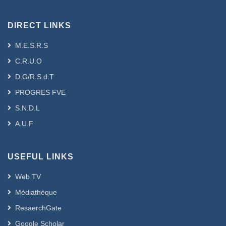
DIRECT LINKS
M.E.S.R.S
C.R.U.O
D.G/R.S.d.T
PROGRES FVE
S.N.D.L
A.U.F
USEFUL LINKS
Web TV
Médiathèque
ResaerchGate
Google Scholar