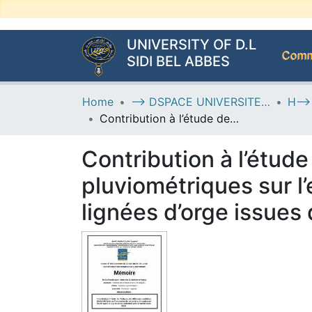
UNIVERSITY OF D.L
Commu
SIDI BEL ABBES
Home
--> DSPACE UNIVERSITE DJILALLI LIABES DE SIDI BEL ABBES
Contribution à l’étude de l’influence des différentes conditions pluviométriques sur l’expression des paramètres de rendement des 08 lignées d’orge issues du croisement avec la variété locale Saïda
Contribution à l’étude
pluviométriques sur 
lignées d’orge issues 