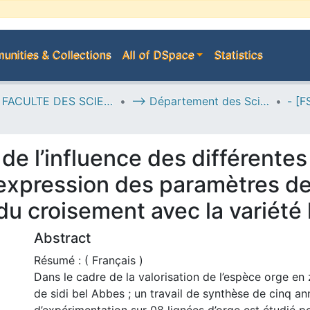
nities & Collections
All of DSpace
Statistics
H--> FACULTE DES SCIENCES DE LA NATURE ET DE LA VIE
--> Département des Sciences de l’Agronomie
 de l’influence des différente
l’expression des paramètres 
du croisement avec la variété 
Abstract
Résumé : ( Français )
Dans le cadre de la valorisation de l’espèce orge en
de sidi bel Abbes ; un travail de synthèse de cinq a