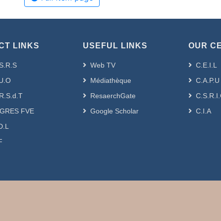
CT LINKS
USEFUL LINKS
OUR C
S.R.S
Web TV
C.E.I.L
U.O
Médiathèque
C.A.P.U
R.S.d.T
ResaerchGate
C.S.R.I
GRES FVE
Google Scholar
C.I.A
D.L
F