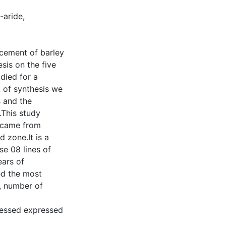
-aride,
cement of barley
esis on the five
udied for a
rk of synthesis we
s and the
.This study
h came from
d zone.It is a
se 08 lines of
ears of
ed the most
r, number of
pressed expressed