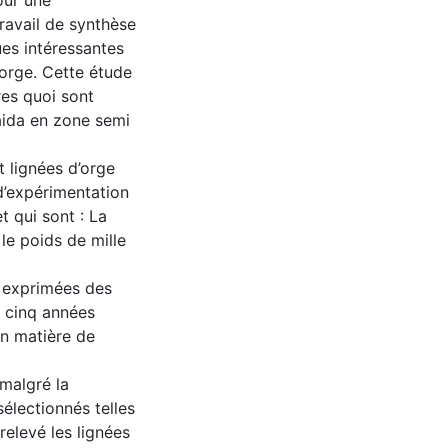
our une
travail de synthèse
es intéressantes
orge. Cette étude
res quoi sont
aida en zone semi
t lignées d’orge
d’expérimentation
t qui sont : La
le poids de mille
t exprimées des
 cinq années
en matière de
malgré la
sélectionnés telles
elevé les lignées