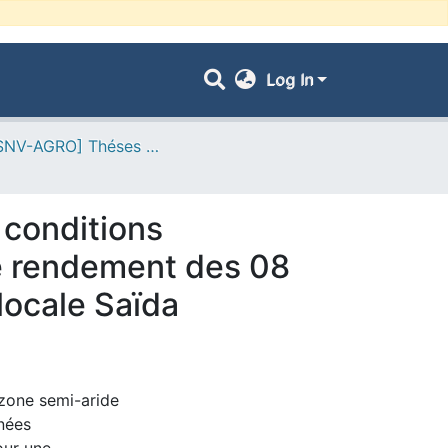
Log In
- [FSNV-AGRO] Théses de Master II
s conditions
de rendement des 08
locale Saïda
 zone semi-aride
nnées