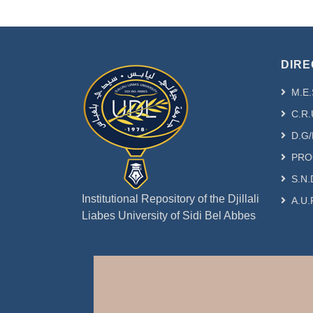
DIRE
M.E.
C.R.
D.G/
PRO
S.N.
Institutional Repository of the Djillali
A.U.
Liabes University of Sidi Bel Abbes