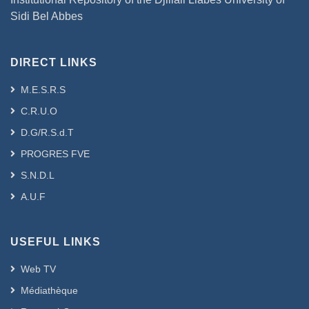
Sidi Bel Abbes
DIRECT LINKS
M.E.S.R.S
C.R.U.O
D.G/R.S.d.T
PROGRES FVE
S.N.D.L
A.U.F
USEFUL LINKS
Web TV
Médiathèque