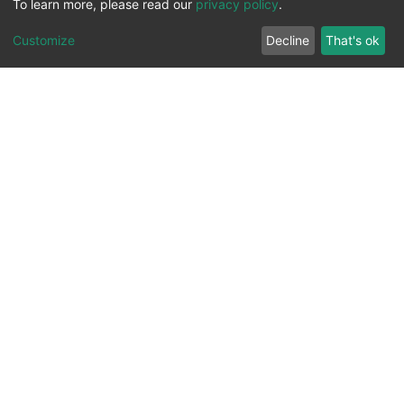
To learn more, please read our
privacy policy
.
Customize
Decline
That's ok