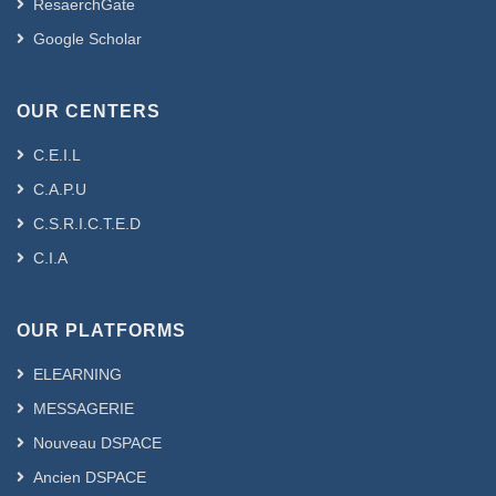
ResaerchGate
Google Scholar
OUR CENTERS
C.E.I.L
C.A.P.U
C.S.R.I.C.T.E.D
C.I.A
OUR PLATFORMS
ELEARNING
MESSAGERIE
Nouveau DSPACE
Ancien DSPACE