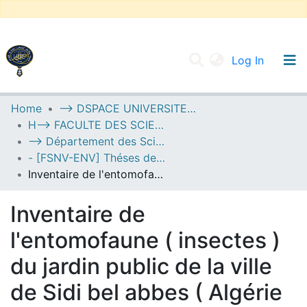
(current
Log In
UNIVERSITY OF D.L SIDI BEL ABBES
Home
--> DSPACE UNIVERSITE DJILALLI LIABES DE SIDI BEL ABBES
H--> FACULTE DES SCIENCES DE LA NATURE ET DE LA VIE
Communities & Collections
--> Département des Sciences de l’Environnement
All of DSpace
- [FSNV-ENV] Théses de Master II
Inventaire de l'entomofaune ( insectes ) du jardin public de la ville de Sidi bel abbes ( Algérie occidentale )
Statistics
Inventaire de
l'entomofaune ( insectes )
du jardin public de la ville
de Sidi bel abbes ( Algérie