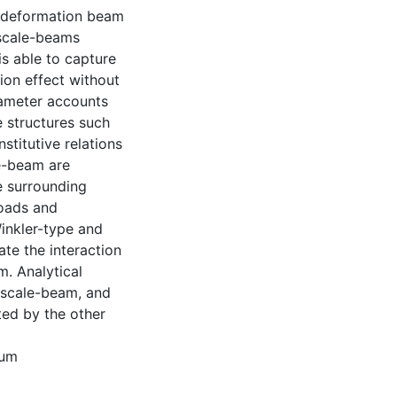
r deformation beam
oscale-beams
s able to capture
ion effect without
rameter accounts
e structures such
stitutive relations
le-beam are
he surrounding
loads and
inkler-type and
te the interaction
. Analytical
oscale-beam, and
ted by the other
ium