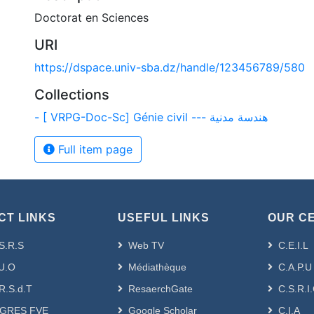
Doctorat en Sciences
URI
https://dspace.univ-sba.dz/handle/123456789/580
Collections
- [ VRPG-Doc-Sc] Génie civil --- هندسة مدنية
Full item page
CT LINKS
USEFUL LINKS
OUR C
S.R.S
Web TV
C.E.I.L
U.O
Médiathèque
C.A.P.U
R.S.d.T
ResaerchGate
C.S.R.I
GRES FVE
Google Scholar
C.I.A