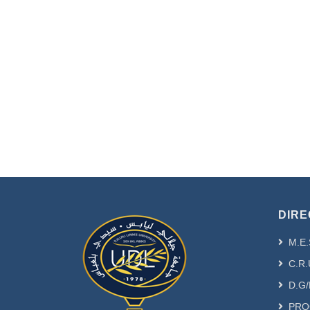
DIRE
M.E.
C.R.
D.G/
PRO