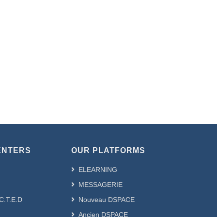
ENTERS
OUR PLATFORMS
ELEARNING
MESSAGERIE
.C.T.E.D
Nouveau DSPACE
Ancien DSPACE