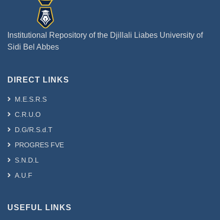
Institutional Repository of the Djillali Liabes University of
Sidi Bel Abbes
DIRECT LINKS
M.E.S.R.S
C.R.U.O
D.G/R.S.d.T
PROGRES FVE
S.N.D.L
A.U.F
USEFUL LINKS