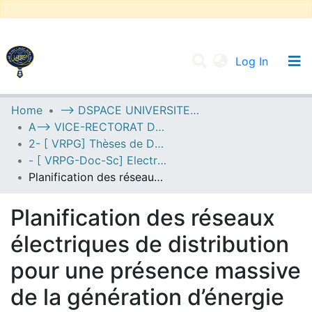
(current
Log In
UNIVERSITY OF D.L SIDI BEL ABBES
Home
--> DSPACE UNIVERSITE DJILALLI LIABES DE SIDI BEL ABBES
A--> VICE-RECTORAT DE LA POST-GRADUATION
Communities & Collections
2- [ VRPG] Thèses de Doctorat en Sciences
All of DSpace
- [ VRPG-Doc-Sc] Electrotechnique --- كهروتقني
Planification des réseaux électriques de distribution pour une présence massive de la génération d’énergie dispersée
Statistics
Planification des réseaux
électriques de distribution
pour une présence massive
de la génération d’énergie