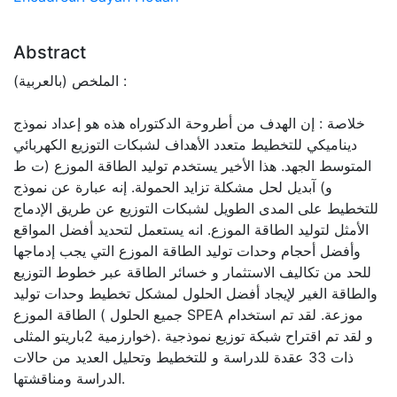
Abstract
الملخص (بالعربية) :
خلاصة : إن الهدف من أطروحة الدكتوراه هذه هو إعداد نموذج
ديناميكي للتخطيط متعدد الأهداف لشبكات التوزيع الكهربائي
المتوسط الجهد. هذا الأخير يستخدم توليد الطاقة الموزع (ت ط
و) آبديل لحل مشكلة تزايد الحمولة. إنه عبارة عن نموذج
للتخطيط على المدى الطويل لشبكات التوزيع عن طريق الإدماج
الأمثل لتوليد الطاقة الموزع. انه يستعمل لتحديد أفضل المواقع
وأفضل أحجام وحدات توليد الطاقة الموزع التي يجب إدماجها
للحد من تكاليف الاستثمار و خسائر الطاقة عبر خطوط التوزيع
والطاقة الغير لإيجاد أفضل الحلول لمشكل تخطيط وحدات توليد
الطاقة الموزع ( جميع الحلول SPEA موزعة. لقد تم استخدام
خوارزمية 2باريتو المثلى). و لقد تم اقتراح شبكة توزيع نموذجية
ذات 33 عقدة للدراسة و للتخطيط وتحليل العديد من حالات
الدراسة ومناقشتها.