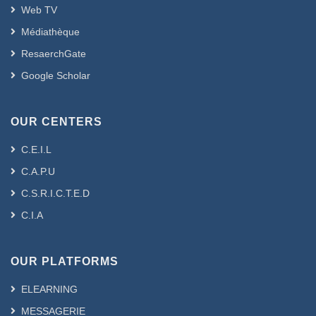
Web TV
Médiathèque
ResaerchGate
Google Scholar
OUR CENTERS
C.E.I.L
C.A.P.U
C.S.R.I.C.T.E.D
C.I.A
OUR PLATFORMS
ELEARNING
MESSAGERIE