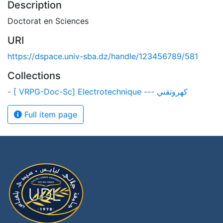
Description
Doctorat en Sciences
URI
https://dspace.univ-sba.dz/handle/123456789/581
Collections
- [ VRPG-Doc-Sc] Electrotechnique --- كهروتقني
Full item page