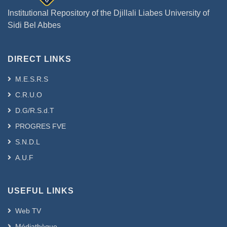
Institutional Repository of the Djillali Liabes University of
Sidi Bel Abbes
DIRECT LINKS
M.E.S.R.S
C.R.U.O
D.G/R.S.d.T
PROGRES FVE
S.N.D.L
A.U.F
USEFUL LINKS
Web TV
Médiathèque