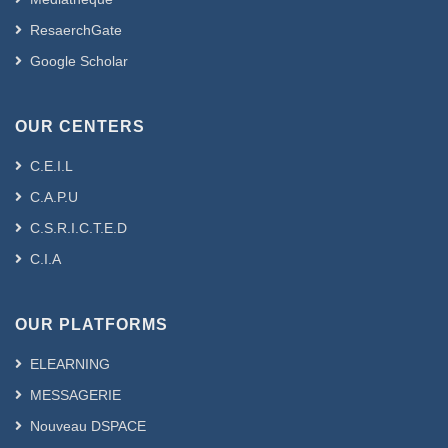
ResaerchGate
Google Scholar
OUR CENTERS
C.E.I.L
C.A.P.U
C.S.R.I.C.T.E.D
C.I.A
OUR PLATFORMS
ELEARNING
MESSAGERIE
Nouveau DSPACE