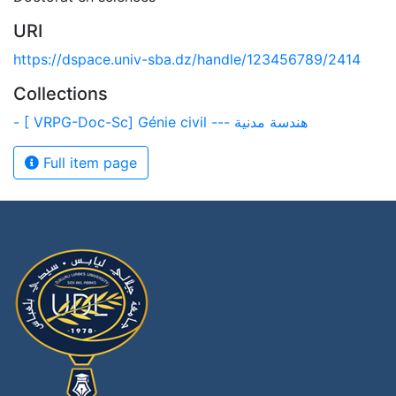
URI
https://dspace.univ-sba.dz/handle/123456789/2414
Collections
- [ VRPG-Doc-Sc] Génie civil --- هندسة مدنية
Full item page