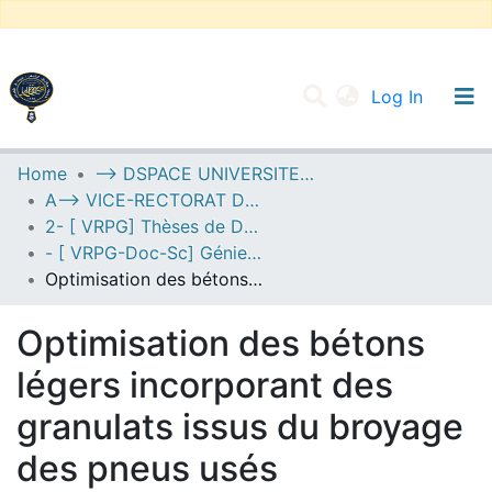
(current
Log In
UNIVERSITY OF D.L SIDI BEL ABBES
Home
--> DSPACE UNIVERSITE DJILALLI LIABES DE SIDI BEL ABBES
A--> VICE-RECTORAT DE LA POST-GRADUATION
Communities & Collections
2- [ VRPG] Thèses de Doctorat en Sciences
All of DSpace
- [ VRPG-Doc-Sc] Génie civil --- هندسة مدنية
Optimisation des bétons légers incorporant des granulats issus du broyage des pneus usés
Statistics
Optimisation des bétons
légers incorporant des
granulats issus du broyage
des pneus usés