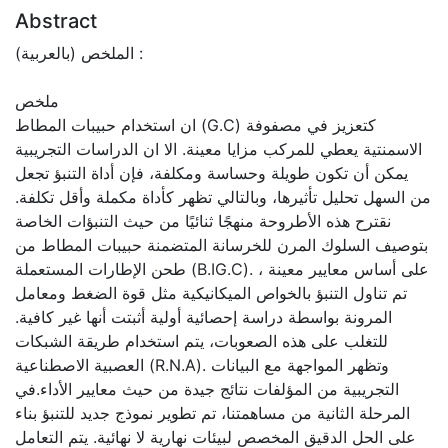
Abstract
الملخص (بالعربية) :
ملخص
ان استخدام حبيبات المطاط (G.C) كتعزيز في مصفوفة
الاسمنتية يعطي للمركب مزايا معينة. الا ان الدراسات التجريبية
يمكن أن تكون طويلة وحساسة ومكلفة، فإن أداة التنبؤ تجعل
من السهل تحليل تأثيرها، وبالتالي تظهر كأداة مكملة وأقل تكلفة.
نقترح هذه الأطروحة منهجًا ثنائيًا من حيث التنبؤات الخاصة
بتوصيف السلوك المرن للخرسانة المتضمنة حبيبات المطاط من
طحن الإطارات المستعملة (B.IG.C). على أساس معايير معينة ،
تم تناول التنبؤ بالخواص الميكانيكية مثل قوة الضغط ومعامل
المرونة بواسطة دراسة إحصائية أولية أثبتت أنها غير كافية.
للتغلب على هذه الصعوبات، يتم استخدام طريقة الشبكات
العصبية الاصطناعية (R.N.A). وتظهر المواجهة مع البيانات
التجريبية من المؤلفات نتائج جيدة من حيث معايير الأداء.في
المرحلة الثانية من مساهمتنا، تم تطوير نموذج جديد للتنبؤ بناء
على الحل الدقيق المخصص لبيئات نهارية لا نهائية. يتم التعامل