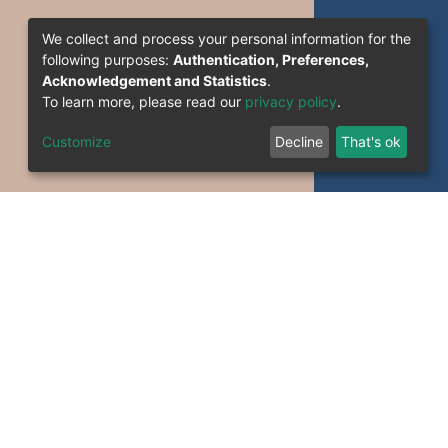
We collect and process your personal information for the
following purposes:
Authentication, Preferences,
Acknowledgement and Statistics
.
To learn more, please read our
privacy policy
.
Customize
Decline
That's ok
formation System Section (S.I) -C.S.R.I.C.T.E.D