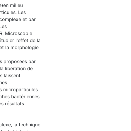
)en milieu
ticules. Les
 complexe et par
Les
IR, Microscopie
udier l'effet de la
 et la morphologie
ues proposées par
a libération de
s laissent
èmes
es microparticules
uches bactériennes
es résultats
lexe, la technique