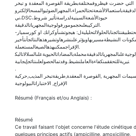
التي حضرت فيظروفمختلفةبطريقة القوصرة المعقدة و تبخر
لدقيقةباستعمالالأشعةتحتالحمراء،المجهرالضوئيوالمسحالإلكترو
ني،DSC،حيودالأشعةالسينيةلدراسةتأثير شروط
التركيبعلىحجمومورفولوجيةالمجهرياتالدقيقة.
حتطبيقنتائجنابالحلولالتحليليةل: هيجوتشىأوكرانك او كورسميار
لمكونات النشيطةمسيربهاويؤثرعلىنشرهاوتشيرهذهالنتائجأنتأخير
الإفراجممكنبهذهالصيغالمستعملة.
ولوجيةعلىالمجهرياتالدقيقةمحملةبالمضاداتالحيويةعلىالسلالاتالبك
تيريةللتحققمنكفاءةالعاملنشيط.وقدتمالحصولعلىنتائجإيجابية
.
سيمات المجهرية ,القوصرة المعقدة,طريقةتبخر المذيب,حركية
الإفراج, الاختباراتالبيولوجية
Résumé (Français et/ou Anglais) :
Résumé
Ce travail faisant l'objet concerne l'étude cinétique d
quelques principes actifs (ampicilline, amoxicilline,