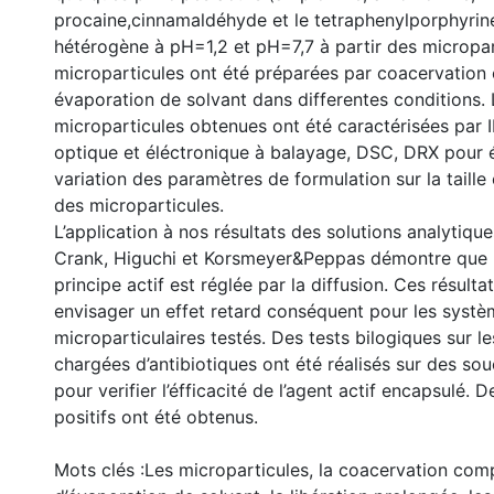
procaine,cinnamaldéhyde et le tetraphenylporphyrine
hétérogène à pH=1,2 et pH=7,7 à partir des micropar
microparticules ont été préparées par coacervation
évaporation de solvant dans differentes conditions. 
microparticules obtenues ont été caractérisées par 
optique et éléctronique à balayage, DSC, DRX pour ét
variation des paramètres de formulation sur la taille
des microparticules.
L’application à nos résultats des solutions analytiq
Crank, Higuchi et Korsmeyer&Peppas démontre que l
principe actif est réglée par la diffusion. Ces résultat
envisager un effet retard conséquent pour les syst
microparticulaires testés. Des tests bilogiques sur l
chargées d’antibiotiques ont été réalisés sur des so
pour verifier l’éfficacité de l’agent actif encapsulé. D
positifs ont été obtenus.
Mots clés :Les microparticules, la coacervation comp