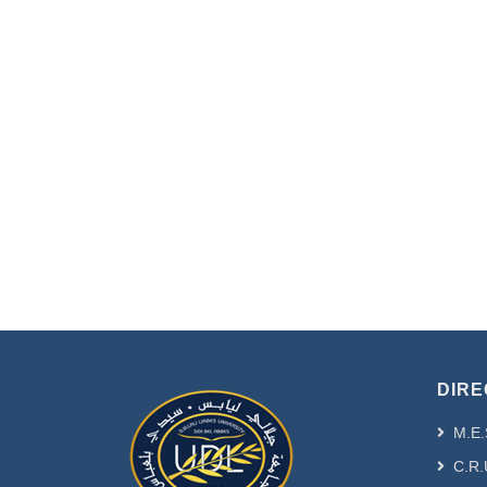
DIRE
M.E.
C.R.