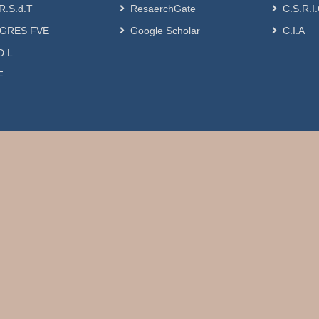
R.S.d.T
ResaerchGate
C.S.R.I
GRES FVE
Google Scholar
C.I.A
D.L
F