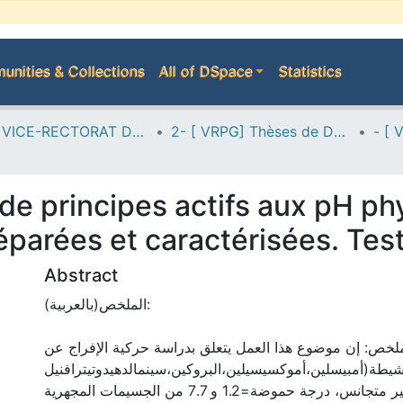
nities & Collections
All of DSpace
Statistics
A--> VICE-RECTORAT DE LA POST-GRADUATION
2- [ VRPG] Thèses de Doctorat en Sciences
 de principes actifs aux pH ph
éparées et caractérisées. Tes
Abstract
الملخص(بالعربية):
ملخص: إن موضوع هذا العمل يتعلق بدراسة حركية الإفراج عن
شيطة(أمبيسلين،أموكسيسيلين،البروكين،سينمالدهيدوتيترافنيل
بورفرين) في وسط غير متجانس، درجة حموضة=1.2 و 7.7 من الجسيمات المجهرية