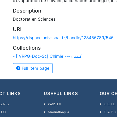
d’évaporation de solvant, la libération prolongée, les
Description
Doctorat en Sciences
URI
https://dspace.univ-sba.dz/handle/123456789/546
Collections
- [ VRPG-Doc-Sc] Chimie --- كيمياء
Full item page
CT LINKS
USEFUL LINKS
OUR C
S.R.S
Web TV
C.E.I.L
U.O
Médiathèque
C.A.P.U