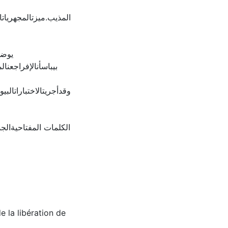
المذيب.ميزتالمجهرياتا
يوض-
بيباسأنالإفراجعنا
وقدأجريتالاختباراتالبي
الكلمات المفتاحيةالج
e la libération de