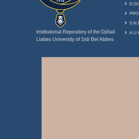
D.G/
PRO
S.N.
Institutional Repository of the Djillali
A.U.
Liabes University of Sidi Bel Abbes