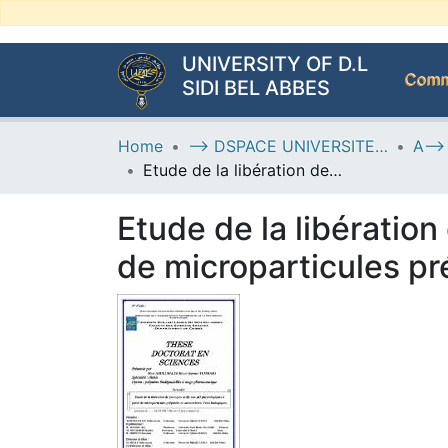
UNIVERSITY OF D.L
Commu
SIDI BEL ABBES
Home
--> DSPACE UNIVERSITE DJILALLI LIABES DE SIDI BEL ABBES
Etude de la libération de principes actifs aux pH physiologiques à partir de microparticules préparées et caractérisées. Tests biologiques.
Etude de la libération
de microparticules pr