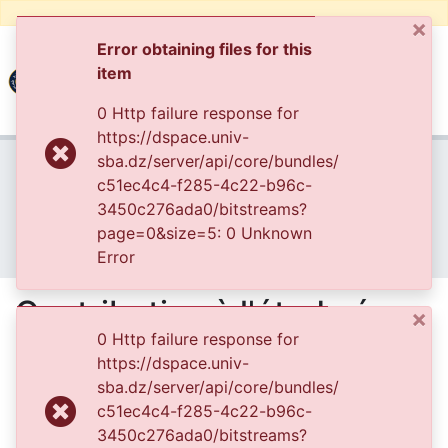
×
Error obtaining files for this
item
(current
Log In
0 Http failure response for
https://dspace.univ-
UNIVERSITY OF D.L SIDI BEL ABBES
Home
--> DSPACE UNIVERSITE DJILALLI LIABES DE SIDI BEL ABBES
sba.dz/server/api/core/bundles/
A--> VICE-RECTORAT DE LA POST-GRADUATION
c51ec4c4-f285-4c22-b96c-
Communities & Collections
2- [ VRPG] Thèses de Doctorat en Sciences
3450c276ada0/bitstreams?
All of DSpace
- [ VRPG-Doc-Sc] Sciences de l'environnement --- علوم المحيط
page=0&size=5: 0 Unknown
Contribution à l'étude éco-biologique des espèces du genre Artémia dans l’ouest algérien: taxonomie, reproduction, distribution spatiale, diversité génétique et exploitation.
Error
Statistics
Contribution à l'étude éco-
×
0 Http failure response for
biologique des espèces du
https://dspace.univ-
genre Artémia dans l’ouest
sba.dz/server/api/core/bundles/
c51ec4c4-f285-4c22-b96c-
algérien: taxonomie,
3450c276ada0/bitstreams?