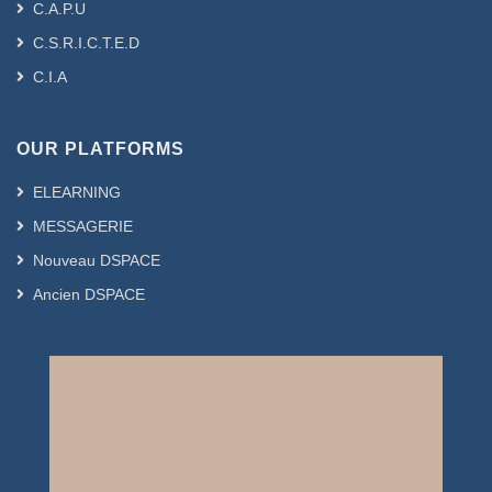
C.A.P.U
C.S.R.I.C.T.E.D
C.I.A
OUR PLATFORMS
ELEARNING
MESSAGERIE
Nouveau DSPACE
Ancien DSPACE