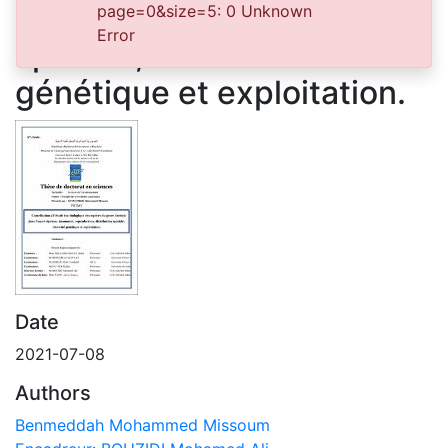
reproduction, distribution
page=0&size=5: 0 Unknown
Error
spatiale, diversité
génétique et exploitation.
Date
2021-07-08
Authors
Benmeddah Mohammed Missoum