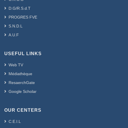
D.G/R.S.d.T
PROGRES FVE
S.N.D.L
A.U.F
USEFUL LINKS
Web TV
Médiathèque
ResaerchGate
Google Scholar
OUR CENTERS
C.E.I.L