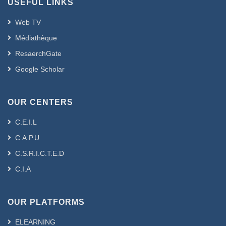
USEFUL LINKS
Web TV
Médiathèque
ResaerchGate
Google Scholar
OUR CENTERS
C.E.I.L
C.A.P.U
C.S.R.I.C.T.E.D
C.I.A
OUR PLATFORMS
ELEARNING