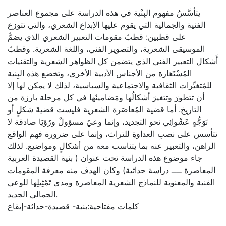
يتأسَّسُ مفهوم البِنْية في هذه الدراسة على مجموع العناصر
الفنية والجمالية التي يقوم عليها الإبداع الشعري، والتي تتوزع
على قطبين: قطبُ مقومات التعبير الشعري الذي يضمُّ
الموسيقى الشعرية، والتصوير الفني، واللغة الشعرية. وقطبُ
أَشكال التعبير الفني الذي يتضمن كل الظواهر الشعرية والتقنيات
المُسْتَعَارة من الأجناس الأدبية الأخرى، وتخضع هذه البِنية
للمُتغيِّرات الثقافية والاجتماعية والسياسية، لذلك لا يمكن لها إلا
أن تتطورَ وتتغيرَ أشكالُها ومَضامينُها في كل مرحلة بارزة من
التاريخ. أما قضية المُعاصَرة الشعرية فليست قضيةَ شكلٍ أو
تَوَجُّهٍ عَشْوائِي نحو التجديد، وإنما وعيٌ مسؤولٌ ورُؤيَا صادقة لا
تتأسس على نصبِ العداوةِ للتراث، وإنما على ضرورة فهم الواقع
الراهن، والتعبير عنه بما يتناسب معه من أشكالٍ ومواضيع. لذلك
جاء موضوع هذه الدراسة تحت عنوان ( بنية القصيدة العربية
المعاصرة ــــ دراسة حداثية) وكان الهدف منه معرفة المقومات
الفنية والمعنوية للنماذج الشعرية المعاصرة ومدى تَمْثِيلِها للوعي
الجمالي الجديد.
كلمات مفتاحية:بنية- قصيدة-حداثة-إيقاع