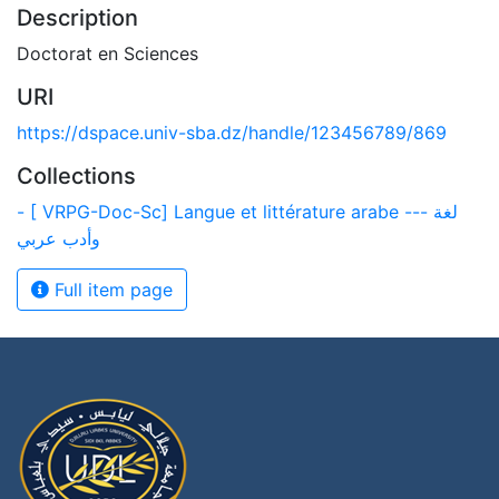
Description
Doctorat en Sciences
URI
https://dspace.univ-sba.dz/handle/123456789/869
Collections
- [ VRPG-Doc-Sc] Langue et littérature arabe --- لغة
وأدب عربي
Full item page