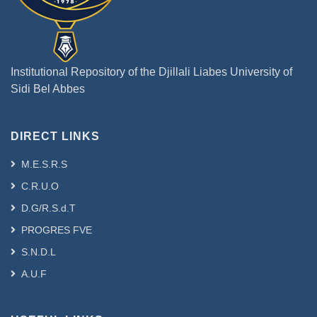
Institutional Repository of the Djillali Liabes University of
Sidi Bel Abbes
DIRECT LINKS
M.E.S.R.S
C.R.U.O
D.G/R.S.d.T
PROGRES FVE
S.N.D.L
A.U.F