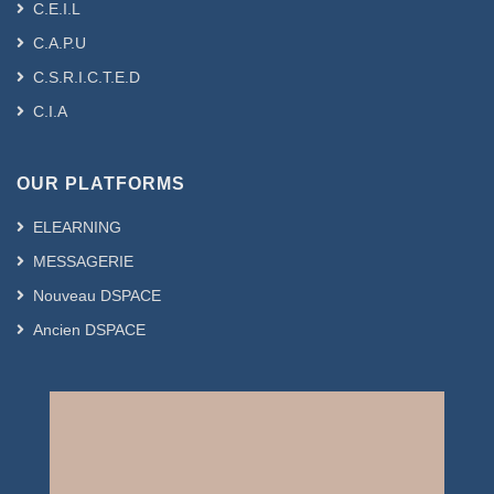
C.E.I.L
C.A.P.U
C.S.R.I.C.T.E.D
C.I.A
OUR PLATFORMS
ELEARNING
MESSAGERIE
Nouveau DSPACE
Ancien DSPACE