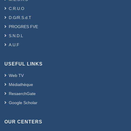
C.R.U.O
D.G/R.S.d.T
PROGRES FVE
S.N.D.L
A.U.F
USEFUL LINKS
Web TV
Médiathèque
ResaerchGate
Google Scholar
OUR CENTERS