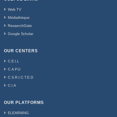
Web TV
Médiathèque
ResaerchGate
Google Scholar
OUR CENTERS
C.E.I.L
C.A.P.U
C.S.R.I.C.T.E.D
C.I.A
OUR PLATFORMS
ELEARNING