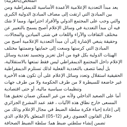
الملخص(بالعربية)
يعد مبدأ التعددية الإعلامية الأعمدة الأساسية للديمقراطية ومن
بين المبادئ التي ارتقت إلى مصاف المبادئ الدولية الكبرى
والتي وجب على المجتمع الدولي والأفراد احترامها، ومما لا شك
فيه أن مبدأ التعددية في وسائل الإعلام أصبح يسمح بالتعبير عن
مختلف الثقافات والآراء واللغات في شتى الميادين والمجالات،
وحقيقة ينبغي الإشارة إلى أن مبدأ التعددية الإعلامية أصبح من
المبادئ التي كرستها وسعت إلى حمايتها وضمتنها مختلف
الهيئات الدولية بكل قوة من أجل تعزيز وتجسيد تعددية وسائل
الإعلام داخل المجتمع الديمقراطي ليس فقط تمتعها بالاستقلالية،
بل أيضا تتصف بالتعددية الفعلية لذلك تستلزم الديمقراطية
الحقيقية استقلال وتعدد وسائل الإعلام على أن تكون هذه الأخيرة
غير خاضعة للسيطرة لا من طرف الحكومة ولا من طرف جهات
وتنظيمات سياسية مالية، أو حتى اقتصادية
أما على الصعيد الداخلي ولأنه من غير الممكن ضمان تحقيق هذا
المسعى خارج نطاق هذه الآليات ، فقد عمد المشرع الجزائري
إلى إعادة إحياء فكرة سلطة الضبط في مجال الإعلام وذلك من
خلال القانون العضوي رقم (12-05) المتعلق بالإعلام، الذي
تضمن إنشاء سلطتي ضبط هما: سلطة الضبط الصحافة