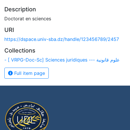
Description
Doctorat en sciences
URI
https://dspace.univ-sba.dz/handle/123456789/2457
Collections
- [ VRPG-Doc-Sc] Sciences juridiques --- علوم قانونية
Full item page