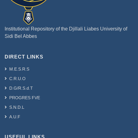
Institutional Repository of the Djillali Liabes University of
Sidi Bel Abbes
DIRECT LINKS
M.E.S.R.S
C.R.U.O
D.G/R.S.d.T
PROGRES FVE
S.N.D.L
A.U.F
USEFUL LINKS