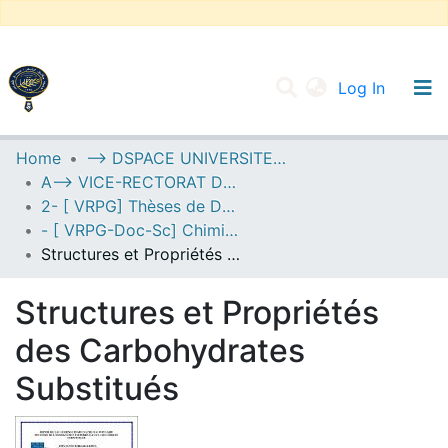
(current
Log In
UNIVERSITY OF D.L SIDI BEL ABBES
Home
--> DSPACE UNIVERSITE DJILALLI LIABES DE SIDI BEL ABBES
A--> VICE-RECTORAT DE LA POST-GRADUATION
Communities & Collections
2- [ VRPG] Thèses de Doctorat en Sciences
All of DSpace
- [ VRPG-Doc-Sc] Chimie --- كيمياء
Structures et Propriétés des Carbohydrates Substitués
Statistics
Structures et Propriétés
des Carbohydrates
Substitués