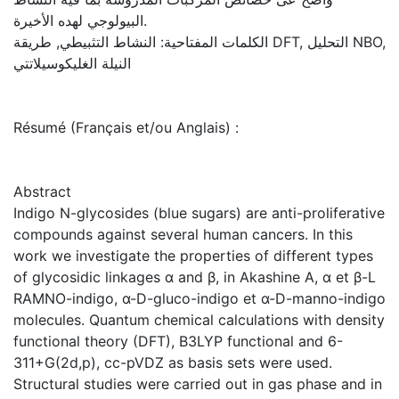
البيولوجي لهده الأخيرة.
الكلمات المفتاحية: النشاط التثبيطي, طريقة DFT, التحليل NBO,
النيلة الغليكوسيلاتتي
Résumé (Français et/ou Anglais) :
Abstract
Indigo N-glycosides (blue sugars) are anti-proliferative
compounds against several human cancers. In this
work we investigate the properties of different types
of glycosidic linkages α and β, in Akashine A, α et β-L
RAMNO-indigo, α-D-gluco-indigo et α-D-manno-indigo
molecules. Quantum chemical calculations with density
functional theory (DFT), B3LYP functional and 6-
311+G(2d,p), cc-pVDZ as basis sets were used.
Structural studies were carried out in gas phase and in