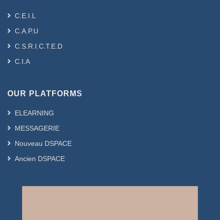
C.E.I.L
C.A.P.U
C.S.R.I.C.T.E.D
C.I.A
OUR PLATFORMS
ELEARNING
MESSAGERIE
Nouveau DSPACE
Ancien DSPACE