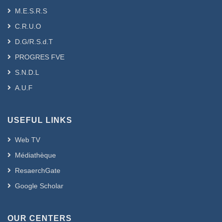
M.E.S.R.S
C.R.U.O
D.G/R.S.d.T
PROGRES FVE
S.N.D.L
A.U.F
USEFUL LINKS
Web TV
Médiathèque
ResaerchGate
Google Scholar
OUR CENTERS