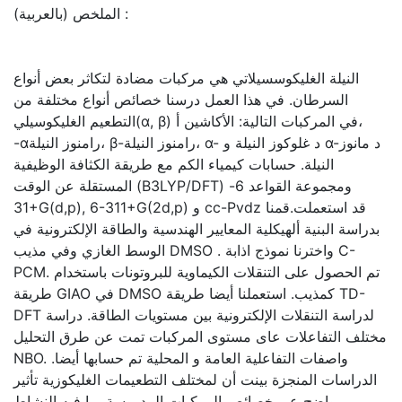
الملخص (بالعربية) :
النيلة الغليكوسسيلاتي هي مركبات مضادة لتكاثر بعض أنواع
السرطان. في هذا العمل درسنا خصائص أنواع مختلفة من
التطعيم الغليكوسيلي(α, β) في المركبات التالية: الأكاشين أ،
-αرامنوز النيلة، β-رامنوز النيلة، α- د غلوكوز النيلة و α-د مانوز
النيلة. حسابات كيمياء الكم مع طريقة الكثافة الوظيفية
المستقلة عن الوقت (B3LYP/DFT) ومجموعة القواعد 6-
31+G(d,p), 6-311+G(2d,p) و cc-Pvdz قد استعملت.قمنا
بدراسة البنية ألهيكلية المعايير الهندسية والطاقة الإلكترونية في
الوسط الغازي وفي مذيب DMSO . واخترنا نموذج اذابة C-
PCM. تم الحصول على التنقلات الكيماوية للبروتونات باستخدام
طريقة GIAO في DMSO كمذيب. استعملنا أيضا طريقة TD-
DFT لدراسة التنقلات الإلكترونية بين مستويات الطاقة. دراسة
مختلف التفاعلات عاى مستوى المركبات تمت عن طرق التحليل
NBO. واصفات التفاعلية العامة و المحلية تم حسابها أيضا.
الدراسات المنجزة بينت أن لمختلف التطعيمات الغليكوزية تأثير
واضح عى خصائص المركبات المدروسة بما فيه النشاط