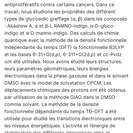
antiprolifératifs contre certains cancers. Dans ce
travail, nous étudions les propriétés des différent
types de glycosidic greffage (α, β) dans les composés
: Akashine A, α et β-L RAMNO-indigo, α-D-gluco-
indigo et α-D-manno-indigo. Des calculs de chimie
quantique avec la méthode de la densité fonctionnelle
indépendante du temps (DFT) la fonctionnelle B3LYP
et les bases 6-31+G(d,p), 6-311+G(2d,p) et cc-Pvdz
ont été utilisées. Nous avons étudié leurs structures,
leurs paramètres géométriques, leurs énergies
électroniques dans la phase gazeuse et dans le solvant
DMSO avec le model de solvatation CPCM. Les
déplacements chimiques des protons ont été obtenus
par utilisation de la méthode GIAO dans le DMSO
comme solvant. La méthode de la densité
fonctionnelle dépendante du temps TD-DFT a été
utilisée pour étudié les transitions électroniques entre
les niveaux énergétiques. L’activité et l’énergie de
stabilisation des différente interactions intra et