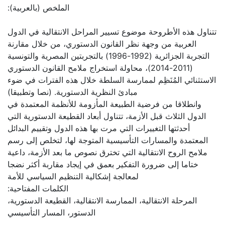
:الملخص (بالعربية)
تتناول هذه الأطروحة موضوع تسيير المراحل الانتقالية في الدول
العربية من وجهة نظر القانون الدستوري، من خلال مقارنة
التجربة الجزائرية (1992-1996) بالتجربتين المصرية والتونسية
(2011-2014)، محاولة استخراج ملامح القانون الدستوري
الاستثنائي المُنَظِم لممارسة السلطة خلال هذه الفترات في ضوء
مبادئ النظرية الدستورية. (نصا وتطبيقا)
وانطلاقا من فرضية الطبيعة المأزومة للأنظمة المعتمدة في
الدول الثلاث قبل الأزمة، تتناول أبعاد القطيعة الدستورية التي
أحدثتها التغييرات التي مرت بها هذه الدول وتقييم البدائل
المعتمدة والمسارات التأسيسية المتوجة لها، لتخلص إلى رسم
ملامح الروح الانتقالية التي تخترق نصوص ما بعد الأزمة، داعية
ختاما إلى ضرورة التفكير بعمق في إيجاد مقاربة أكثر نضجا
لمعالجة إشكالية التنظيم السياسي للأمة
:الكلمات المفتاحية
المرحلة الانتقالية، الممارسة الانتقالية، القطيعة الدستورية،
الدستور، المسار التأسيسي