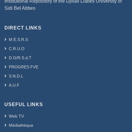
Institutional Repository of the Djillali Liabes University of
Sidi Bel Abbes
DIRECT LINKS
M.E.S.R.S
C.R.U.O
D.G/R.S.d.T
PROGRES FVE
S.N.D.L
A.U.F
USEFUL LINKS
Web TV
Médiathèque