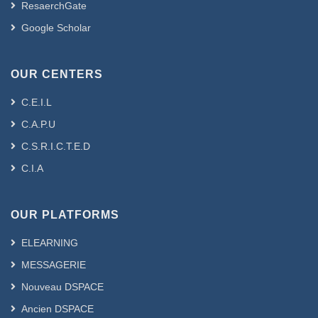
ResaerchGate
Google Scholar
OUR CENTERS
C.E.I.L
C.A.P.U
C.S.R.I.C.T.E.D
C.I.A
OUR PLATFORMS
ELEARNING
MESSAGERIE
Nouveau DSPACE
Ancien DSPACE