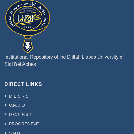
Institutional Repository of the Djillali Liabes University of
Sidi Bel Abbes
DIRECT LINKS
M.E.S.R.S
C.R.U.O
D.G/R.S.d.T
PROGRES FVE
S.N.D.L