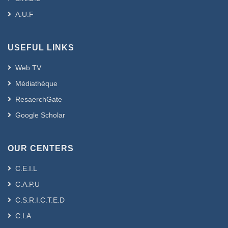
A.U.F
USEFUL LINKS
Web TV
Médiathèque
ResaerchGate
Google Scholar
OUR CENTERS
C.E.I.L
C.A.P.U
C.S.R.I.C.T.E.D
C.I.A