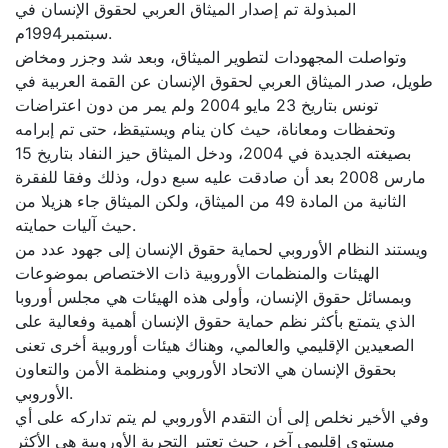
المبذولة تم إصدار الميثاق العربي لحقوق الإنسان في
سبتمبر1994م.
وتواصلت المجهودات لتطوير الميثاق، وبعد شد وجزر ومخاض
طويل، صدر الميثاق العربي لحقوق الإنسان عن القمة العربية في
تونس بتاريخ 23 مايو 2004 ولم يمر من دون اعتراضات
وتحفظات ومعاناة، حيث كان ينام ويستيقظ، حتى تم إبرامه
بصيغته الجديدة في 2004، ودخل الميثاق حيز النفاد بتاريخ 15
مارس 2008 بعد أن صادقت عليه سبع دول، وذلك وفقا للفقرة
الثانية من المادة 49 من الميثاق، ولكن الميثاق جاء هزيلا من
حيث آليات حمايته.
ويستند النظام الأوروبي لحماية حقوق الإنسان إلى جهود عدد من
الهيئات والمنظمات الأوروبية ذات الاختصاص بموضوعات
وبمسائل حقوق الإنسان، وأولى هذه الهيئات هي مجلس أوروبا
الذي يتمتع بأكثر نظم حماية حقوق الإنسان أهمية وفعالية على
الصعيدين الإقليمي والعالمي، وهناك هيئات أوروبية أخرى تعنى
بحقوق الإنسان هي الاتحاد الأوروبي ومنظمة الأمن والتعاون
الأوروبي.
وفي الأخير نخلص إلى أن التقدم الأوروبي لم يتم تداركه على أي
مستوى إقليمي آخر، حيث تعتبر التجربة الأوروبية هي الأكثر