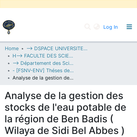
(current
Log In
UNIVERSITY OF D.L SIDI BEL ABBES
Home
--> DSPACE UNIVERSITE DJILALLI LIABES DE SIDI BEL ABBES
H--> FACULTE DES SCIENCES DE LA NATURE ET DE LA VIE
Communities & Collections
--> Département des Sciences de l’Environnement
All of DSpace
- [FSNV-ENV] Théses de Master II
Analyse de la gestion des stocks de l'eau potable de la région de Ben Badis ( Wilaya de Sidi Bel Abbes )
Statistics
Analyse de la gestion des
stocks de l'eau potable de
la région de Ben Badis (
Wilaya de Sidi Bel Abbes )