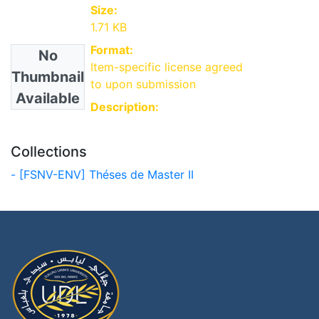
Size:
1.71 KB
Format:
No
Item-specific license agreed
Thumbnail
to upon submission
Available
Description:
Collections
- [FSNV-ENV] Théses de Master II