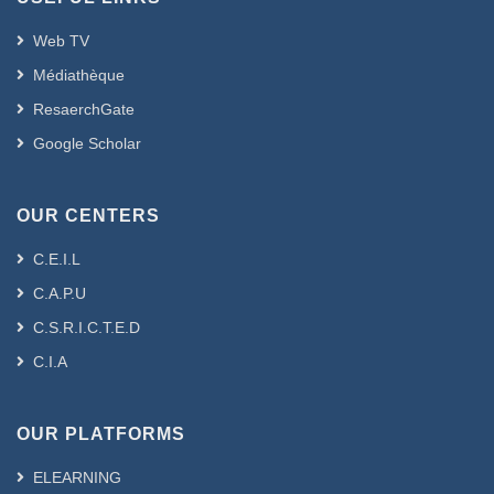
Web TV
Médiathèque
ResaerchGate
Google Scholar
OUR CENTERS
C.E.I.L
C.A.P.U
C.S.R.I.C.T.E.D
C.I.A
OUR PLATFORMS
ELEARNING