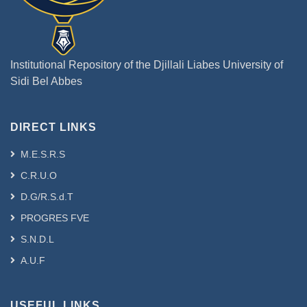
Institutional Repository of the Djillali Liabes University of
Sidi Bel Abbes
DIRECT LINKS
M.E.S.R.S
C.R.U.O
D.G/R.S.d.T
PROGRES FVE
S.N.D.L
A.U.F
USEFUL LINKS