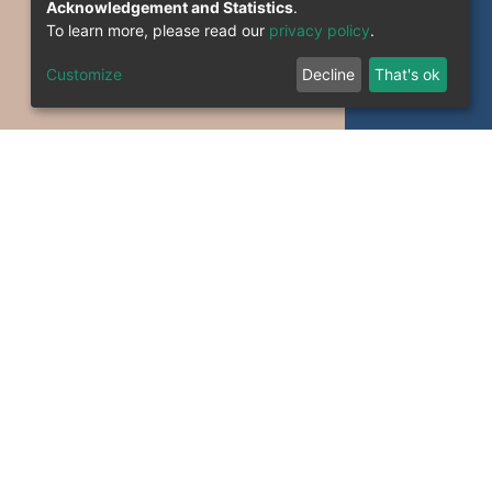
Acknowledgement and Statistics
.
To learn more, please read our
privacy policy
.
Customize
Decline
That's ok
formation System Section (S.I) -C.S.R.I.C.T.E.D