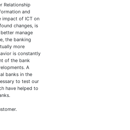
r Relationship
formation and
e impact of ICT on
found changes, is
o better manage
ge, the banking
tually more
vior is constantly
t of the bank
velopments. A
al banks in the
essary to test our
rch have helped to
anks.
ustomer.