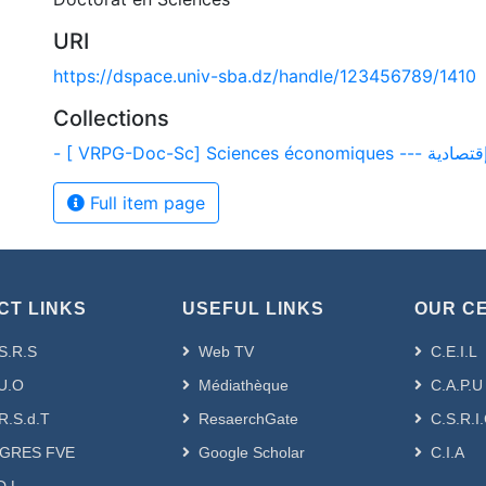
URI
https://dspace.univ-sba.dz/handle/123456789/1410
Collections
- [ VRPG-Doc-Sc] Sciences écono
Full item page
CT LINKS
USEFUL LINKS
OUR C
S.R.S
Web TV
C.E.I.L
U.O
Médiathèque
C.A.P.U
R.S.d.T
ResaerchGate
C.S.R.I
GRES FVE
Google Scholar
C.I.A