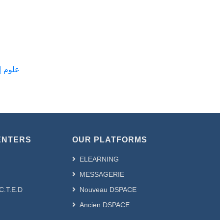
miques --- علوم إقتصادية
ENTERS
OUR PLATFORMS
ELEARNING
MESSAGERIE
.C.T.E.D
Nouveau DSPACE
Ancien DSPACE