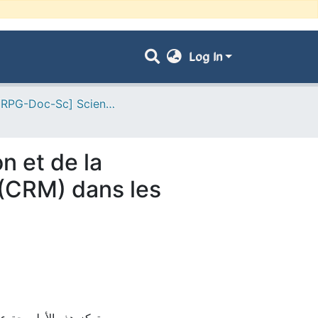
Log In
- [ VRPG-Doc-Sc] Sciences économiques --- علوم إقتصادية
n et de la
 (CRM) dans les