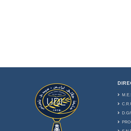
DIRE
M.E.
C.R.
D.G/
PRO