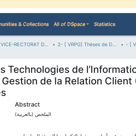
nities & Collections
All of DSpace
Statistics
A--> VICE-RECTORAT DE LA POST-GRADUATION
2- [ VRPG] Thèses de Doctorat en Sciences
s Technologies de l’Informatio
Gestion de la Relation Client
es
Abstract
الملخص (بالعربية)