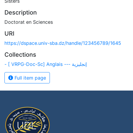
Sisters
Description
Doctorat en Sciences
URI
https://dspace.univ-sba.dz/handle/123456789/1645
Collections
- [ VRPG-Doc-Sc] Anglais --- إنجليزية
Full item page