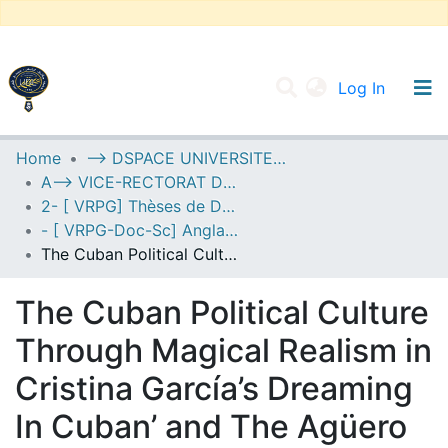
(current
Log In
UNIVERSITY OF D.L SIDI BEL ABBES
Home
--> DSPACE UNIVERSITE DJILALLI LIABES DE SIDI BEL ABBES
A--> VICE-RECTORAT DE LA POST-GRADUATION
Communities & Collections
2- [ VRPG] Thèses de Doctorat en Sciences
All of DSpace
- [ VRPG-Doc-Sc] Anglais --- إنجليزية
The Cuban Political Culture Through Magical Realism in Cristina García’s Dreaming In Cuban’ and The Agüero Sisters
Statistics
The Cuban Political Culture
Through Magical Realism in
Cristina García’s Dreaming
In Cuban’ and The Agüero