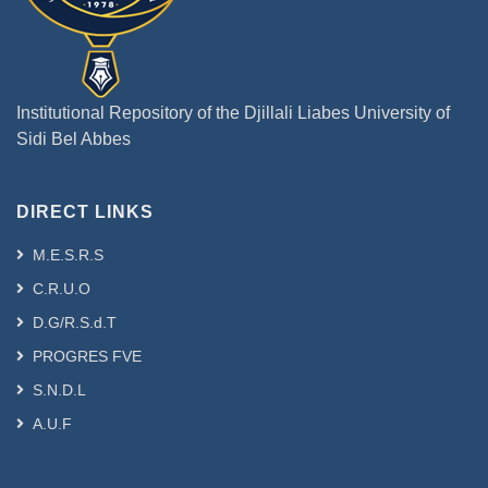
Institutional Repository of the Djillali Liabes University of
Sidi Bel Abbes
DIRECT LINKS
M.E.S.R.S
C.R.U.O
D.G/R.S.d.T
PROGRES FVE
S.N.D.L
A.U.F