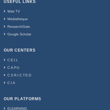
USEFUL LINKS
Web TV
Médiathèque
ResaerchGate
Google Scholar
OUR CENTERS
C.E.I.L
C.A.P.U
C.S.R.I.C.T.E.D
C.I.A
OUR PLATFORMS
ELEARNING