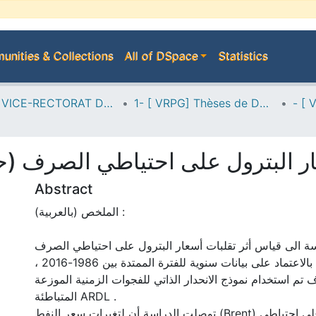
nities & Collections
All of DSpace
Statistics
A--> VICE-RECTORAT DE LA POST-GRADUATION
1- [ VRPG] Thèses de Doctorat
 البترول على احتياطي الصرف (حالة الجز
Abstract
الملخص (بالعربية) :
ة الى قياس أثر تقلبات أسعار البترول على احتياطي الصرف
الأجنبي في الجزائر ، بالاعتماد على بيانات سنوية للفترة الممتدة بين 1986-2016 ،
 تم استخدام نموذج الانحدار الذاتي للفجوات الزمنية الموزعة
المتباطئة ARDL .
توصلت الدراسة أن لتغيرات سعر النفط (Brent) تأثيرات ايجابية على احتياطي