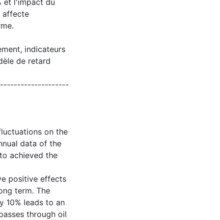
 et l'impact du
 affecte
rme.
ement, indicateurs
èle de retard
--------------------
fluctuations on the
nnual data of the
to achieved the
ve positive effects
long term. The
by 10% leads to an
 passes through oil