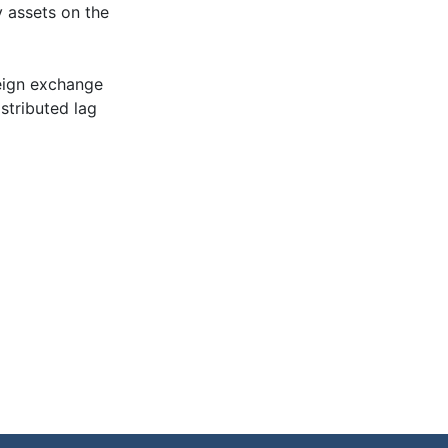
y assets on the
reign exchange
stributed lag
عل