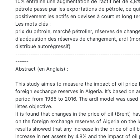
10% entraîne une augmentation de l'actif net de 4,8%
pétrole passe par les exportations de pétrole, ce qui
positivement les actifs en devises à court et long te
Les mots clés :
prix du pétrole, marché pétrolier, réserves de chang
d'adéquation des réserves de changement, ardl (mod
distribué autorégressif)
---------------------------------------------------------
------
Abstract (en Anglais) :
This study aimes to measure the impact of oil price 
foreign exchange reserves in Algeria. It’s based on a
period from 1986 to 2016. The ardl model was used 
listes objective.
It is found that changes in the price of oil (Brent) ha
on the foreign exchange reserves of Algeria on the 
results showed that any increase in the price of oil 
increase in net assets by 4.8% and the impact of oil