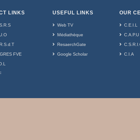
CT LINKS
USEFUL LINKS
OUR C
S.R.S
Web TV
C.E.I.L
U.O
Médiathèque
C.A.P.U
R.S.d.T
ResaerchGate
C.S.R.I
GRES FVE
Google Scholar
C.I.A
D.L
F