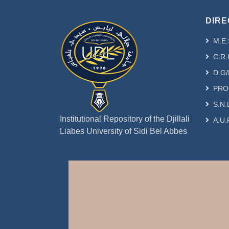
DIRE
M.E.
C.R.
D.G/
PRO
S.N.
Institutional Repository of the Djillali
A.U.
Liabes University of Sidi Bel Abbes